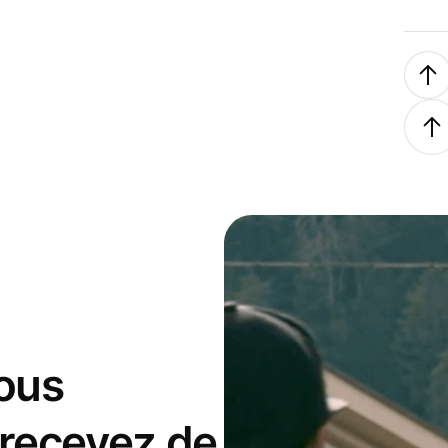
ous
 recevez de