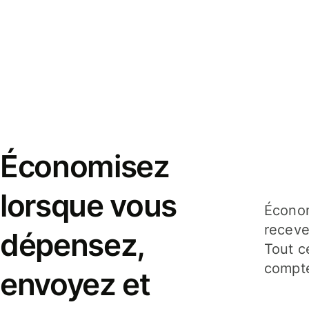
Économisez
lorsque vous
Économ
receve
dépensez,
Tout c
compte
envoyez et