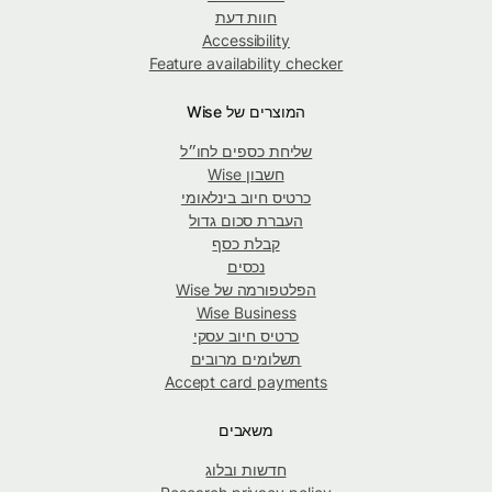
חוות דעת
Accessibility
Feature availability checker
המוצרים של Wise
שליחת כספים לחו״ל
חשבון Wise
כרטיס חיוב בינלאומי
העברת סכום גדול
קבלת כסף
נכסים
הפלטפורמה של Wise
Wise Business
כרטיס חיוב עסקי
תשלומים מרובים
Accept card payments
משאבים
חדשות ובלוג