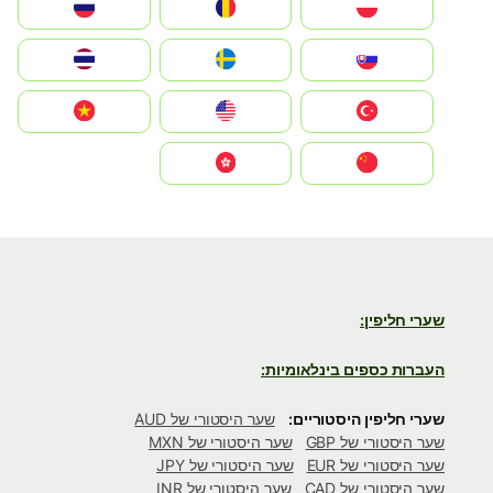
Polska
România
Россия
Slovensko
Ruoŧŧa
ไทย
Türkiye
United States
Vietnam
中国
中國香港特別行政區
שערי חליפין:
העברות כספים בינלאומיות:
שערי חליפין היסטוריים:
שער היסטורי של AUD
שער היסטורי של GBP
שער היסטורי של MXN
שער היסטורי של EUR
שער היסטורי של JPY
שער היסטורי של CAD
שער היסטורי של INR