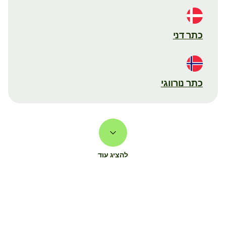
כתר דני
כתר נורווגי
להציג עוד