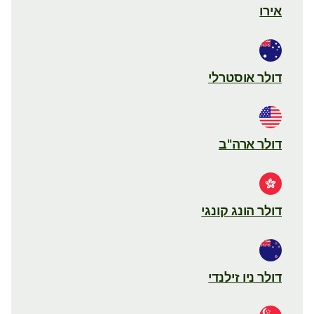
אירו
דולר אוסטרלי
דולר ארה"ב
דולר הונג קונגי
דולר ניו זילנדי