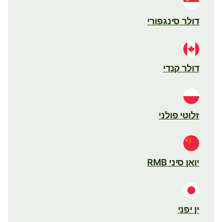
דולר סינגפורי
דולר קנדי
זלוטי פולני
יואן סיני RMB
ין יפני