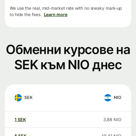
We use the real, mid-market rate with no sneaky mark-up
to hide the fees.
Learn more
Обменни курсове на
SEK към NIO днес
SEK
NIO
1
SEK
3,88
NIO
5
SEK
19,41
NIO