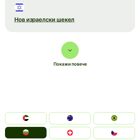
Нов израелски шекел
Покажи повече
الإمارات العربية المتحدة
Australia
Brazil
България
Switzerland
Czechia