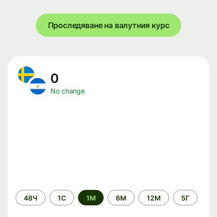
Проследяване на валутния курс
0
No change
Time
48Ч
1С
1М
6М
12М
5Г
period