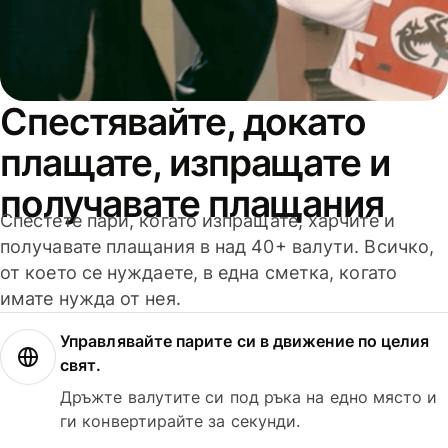
Спестявайте, докато
плащате, изпращате и
получавате плащания
Спестете пари, когато изпращате, харчите и
получавате плащания в над 40+ валути. Всичко,
от което се нуждаете, в една сметка, когато
имате нужда от нея.
Управлявайте парите си в движение по целия
свят.
Дръжте валутите си под ръка на едно място и
ги конвертирайте за секунди.