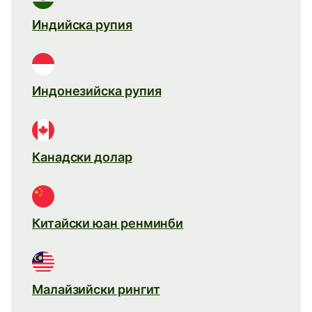
Индийска рупия
Индонезийска рупия
Канадски долар
Китайски юан ренминби
Малайзийски рингит