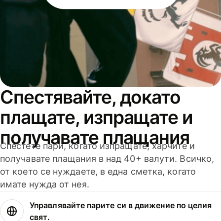
Спестявайте, докато
плащате, изпращате и
получавате плащания
Спестете пари, когато изпращате, харчите и
получавате плащания в над 40+ валути. Всичко,
от което се нуждаете, в една сметка, когато
имате нужда от нея.
Управлявайте парите си в движение по целия
свят.