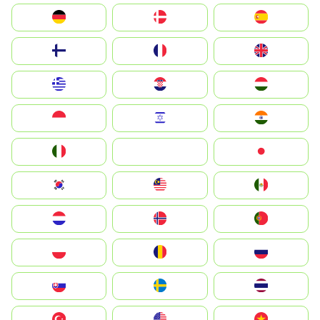
Deutschland
Denmark
España
Suomi
France
United Kingdom
Greece
Hrvatska
Magyarország
Indonesia
Israel
India
Italia
JA
Japan
South Korea
Malay
Mexico
Nederland
Norge
Portugal
Polska
România
Россия
Slovensko
Ruoŧŧa
ไทย
Türkiye
United States
Vietnam