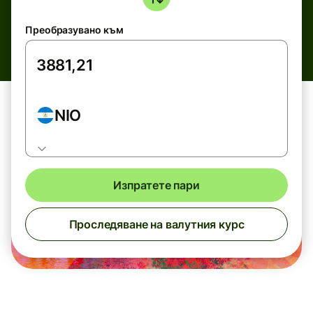
Преобразувано към
NIO
Изпратете пари
Проследяване на валутния курс