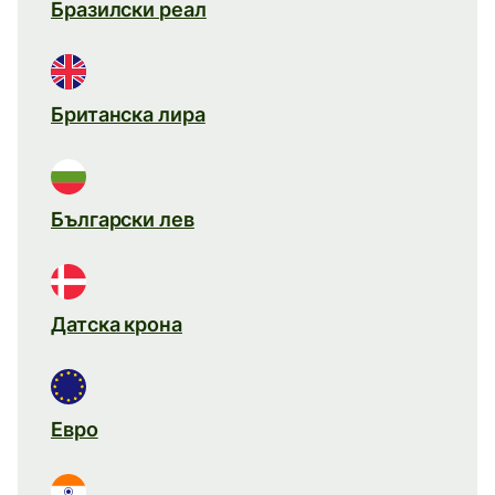
Бразилски реал
Британска лира
Български лев
Датска крона
Евро