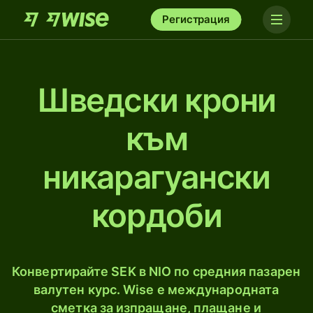
Регистрация
Шведски крони
към
никарагуански
кордоби
Конвертирайте SEK в NIO по средния пазарен
валутен курс. Wise е международната
сметка за изпращане, плащане и