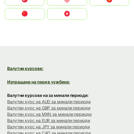
中国
中國香港特別行政區
Валутни курсове:
Изпращане на пари в чужбина:
Валутни курсове на за минали периоди:
Валутен курс на AUD за минали периоди
Валутен курс на GBP за минали периоди
Валутен курс на MXN за минали периоди
Валутен курс на EUR за минали периоди
Валутен курс на JPY за минали периоди
Валутен курс на CAD за минали периоди