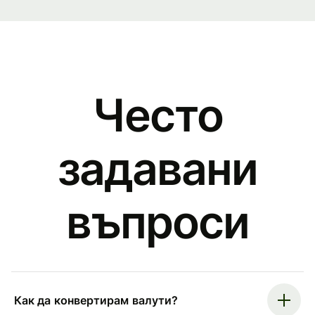
Често
задавани
въпроси
Как да конвертирам валути?