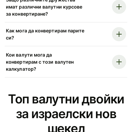
имат различни валутни курсове
за конвертиране?
Как мога да конвертирам парите
си?
Кои валути мога да
конвертирам с този валутен
калкулатор?
Топ валутни двойки
за израелски нов
шекел