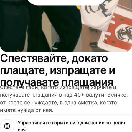
Спестявайте, докато
плащате, изпращате и
получавате плащания
Спестете пари, когато изпращате, харчите и
получавате плащания в над 40+ валути. Всичко,
от което се нуждаете, в една сметка, когато
имате нужда от нея.
Управлявайте парите си в движение по целия
свят.