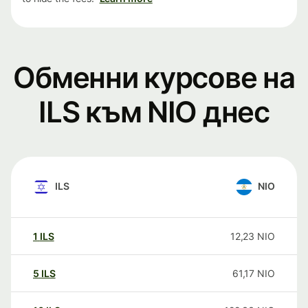
Обменни курсове на
ILS към NIO днес
ILS
NIO
1
ILS
12,23
NIO
5
ILS
61,17
NIO