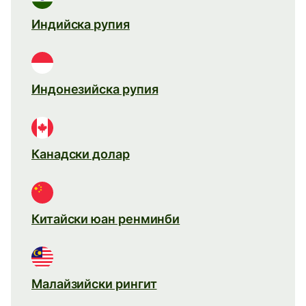
Индийска рупия
Индонезийска рупия
Канадски долар
Китайски юан ренминби
Малайзийски рингит