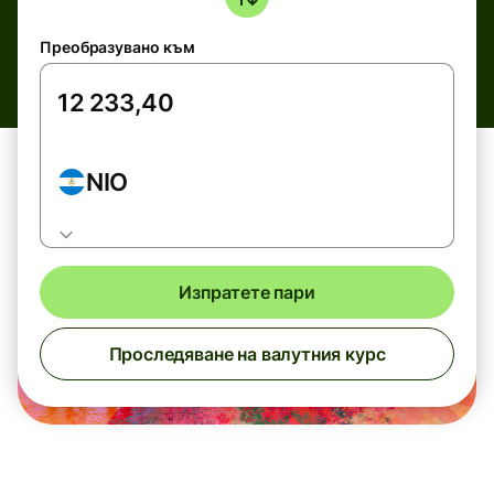
Преобразувано към
NIO
Изпратете пари
Проследяване на валутния курс