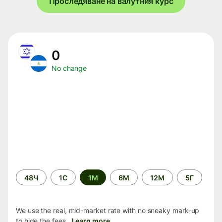
Проследяване на валутния курс
0
No change
Time
48Ч
1С
1М
6М
12М
5Г
period
We use the real, mid-market rate with no sneaky mark-up
to hide the fees.
Learn more