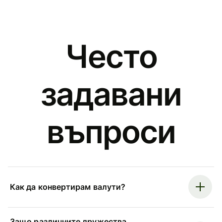
Често
задавани
въпроси
Как да конвертирам валути?
Защо различните дружества