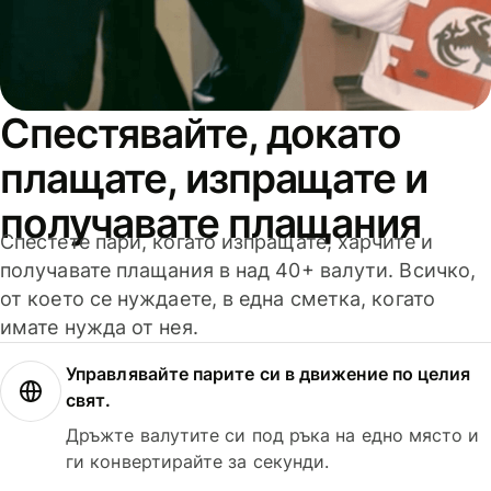
Спестявайте, докато
плащате, изпращате и
получавате плащания
Спестете пари, когато изпращате, харчите и
получавате плащания в над 40+ валути. Всичко,
от което се нуждаете, в една сметка, когато
имате нужда от нея.
Управлявайте парите си в движение по целия
свят.
Дръжте валутите си под ръка на едно място и
ги конвертирайте за секунди.