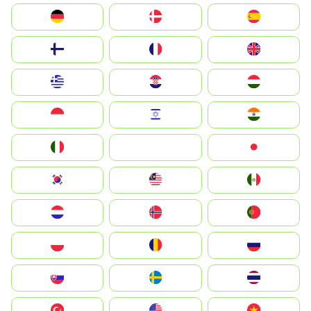
Deutschland
Denmark
España
Suomi
France
United Kingdom
Greece
Hrvatska
Magyarország
Indonesia
Israel
India
Italia
JA
Japan
South Korea
Malay
Mexico
Nederland
Norge
Portugal
Polska
România
Россия
Slovensko
Ruoŧŧa
ไทย
Türkiye
United States
Vietnam