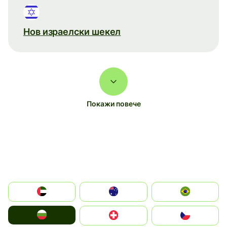
Нов израелски шекел
Покажи повече
الإمارات العربية المتحدة
Australia
Brazil
България
Switzerland
Czechia