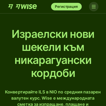
Регистрация
Израелски нови
шекели към
никарагуански
кордоби
Конвертирайте ILS в NIO по средния пазарен
валутен курс. Wise е международната
сметка за изпращане, плащане и