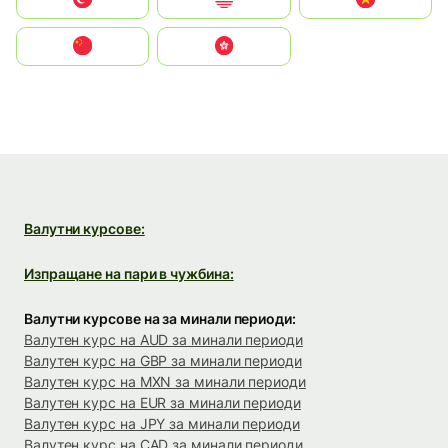
中国
中國香港特別行政區
Валутни курсове:
Изпращане на пари в чужбина:
Валутни курсове на за минали периоди:
Валутен курс на AUD за минали периоди
Валутен курс на GBP за минали периоди
Валутен курс на MXN за минали периоди
Валутен курс на EUR за минали периоди
Валутен курс на JPY за минали периоди
Валутен курс на CAD за минали периоди