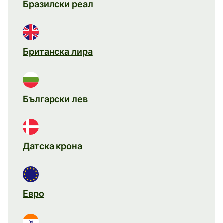
Бразилски реал
Британска лира
Български лев
Датска крона
Евро