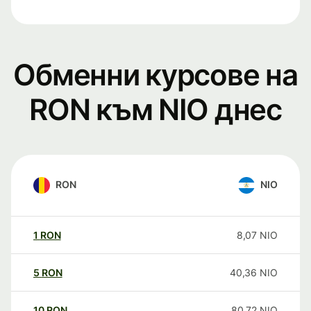
Обменни курсове на
RON към NIO днес
RON
NIO
1
RON
8,07
NIO
5
RON
40,36
NIO
10
RON
80,72
NIO