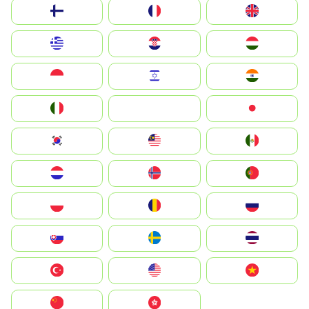
Suomi
France
United Kingdom
Greece
Hrvatska
Magyarország
Indonesia
Israel
India
Italia
JA
Japan
South Korea
Malay
Mexico
Nederland
Norge
Portugal
Polska
România
Россия
Slovensko
Ruoŧŧa
ไทย
Türkiye
United States
Vietnam
中国
中國香港特別行政區