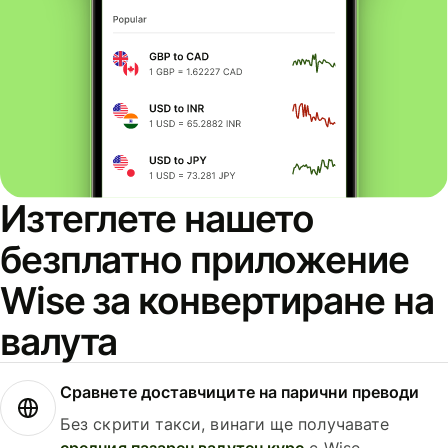
Изтеглете нашето
безплатно приложение
Wise за конвертиране на
валута
Сравнете доставчиците на парични преводи
Без скрити такси, винаги ще получавате
средния пазарен валутен курс
с Wise.