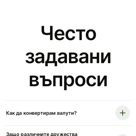
Често
задавани
въпроси
Как да конвертирам валути?
Защо различните дружества