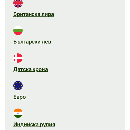
Британска лира
Български лев
Датска крона
Евро
Индийска рупия