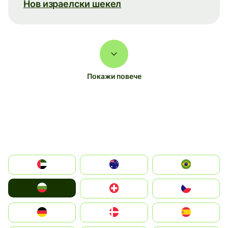
Нов израелски шекел
Покажи повече
الإمارات العربية المتحدة
Australia
Brazil
България
Switzerland
Czechia
Deutschland
Denmark
España