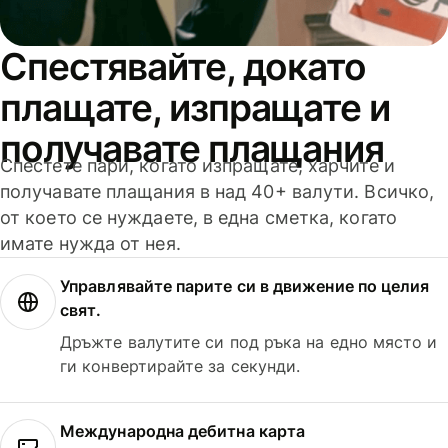
Спестявайте, докато
плащате, изпращате и
получавате плащания
Спестете пари, когато изпращате, харчите и
получавате плащания в над 40+ валути. Всичко,
от което се нуждаете, в една сметка, когато
имате нужда от нея.
Управлявайте парите си в движение по целия
свят.
Дръжте валутите си под ръка на едно място и
ги конвертирайте за секунди.
Международна дебитна карта