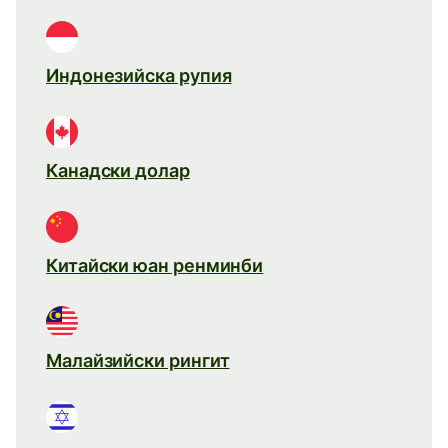
Индонезийска рупия
Канадски долар
Китайски юан ренминби
Малайзийски рингит