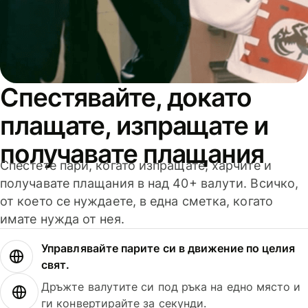
Спестявайте, докато
плащате, изпращате и
получавате плащания
Спестете пари, когато изпращате, харчите и
получавате плащания в над 40+ валути. Всичко,
от което се нуждаете, в една сметка, когато
имате нужда от нея.
Управлявайте парите си в движение по целия
свят.
Дръжте валутите си под ръка на едно място и
ги конвертирайте за секунди.