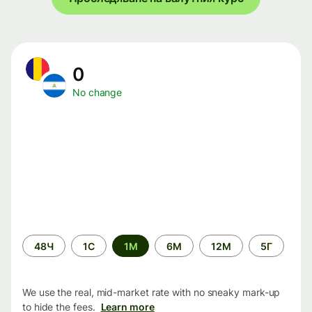
0
No change
Time
48Ч
1С
1М
6М
12М
5Г
period
We use the real, mid-market rate with no sneaky mark-up
to hide the fees.
Learn more