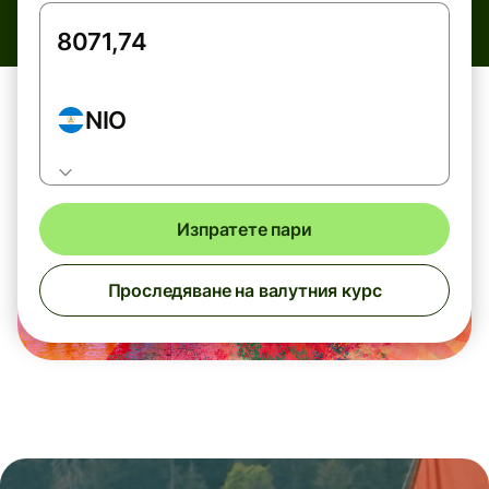
NIO
Изпратете пари
Проследяване на валутния курс