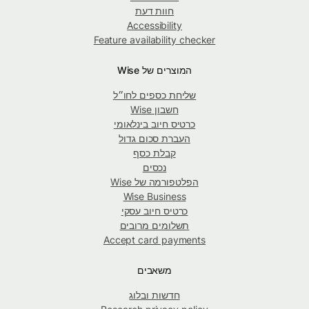
חוות דעת
Accessibility
Feature availability checker
המוצרים של Wise
שליחת כספים לחו״ל
חשבון Wise
כרטיס חיוב בינלאומי
העברת סכום גדול
קבלת כסף
נכסים
הפלטפורמה של Wise
Wise Business
כרטיס חיוב עסקי
תשלומים מרובים
Accept card payments
משאבים
חדשות ובלוג