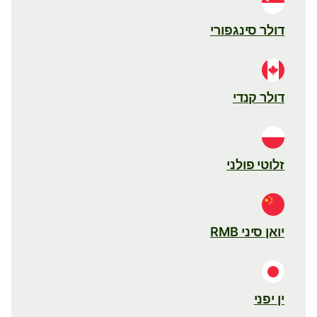
דולר סינגפורי
דולר קנדי
זלוטי פולני
יואן סיני RMB
ין יפני