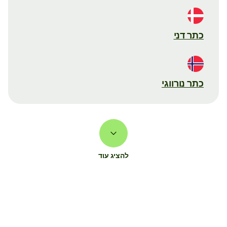
כתר דני
כתר נורווגי
להציג עוד