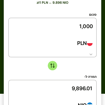
zł1 PLN ← 9.896 NIO
סכום
PLN
המרה ל-