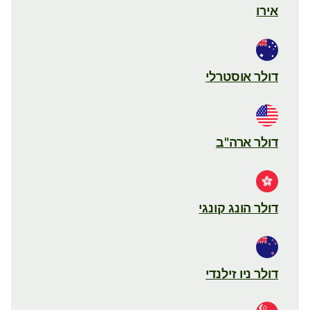
אירו
דולר אוסטרלי
דולר ארה"ב
דולר הונג קונגי
דולר ניו זילנדי