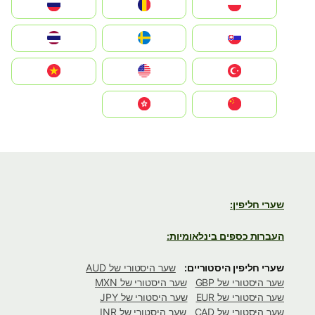
Polska
România
Россия
Slovensko
Ruoŧŧa
ไทย
Türkiye
United States
Vietnam
中国
中國香港特別行政區
שערי חליפין:
העברות כספים בינלאומיות:
שערי חליפין היסטוריים:
שער היסטורי של AUD
שער היסטורי של GBP
שער היסטורי של MXN
שער היסטורי של EUR
שער היסטורי של JPY
שער היסטורי של CAD
שער היסטורי של INR