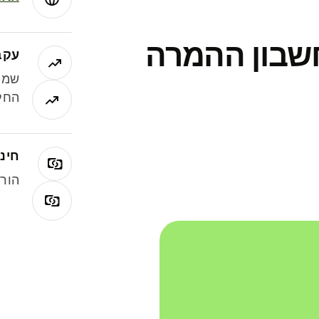
חשבון ההמרה
עקב
שמר
החלי
חינם
הורי