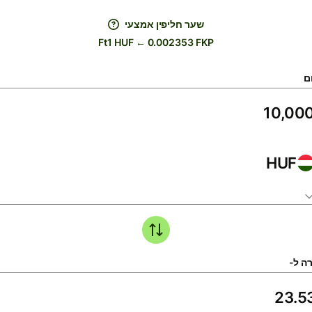
שער חליפין אמצעי
Ft1 HUF ← 0.002353 FKP
ם
HUF
ה ל-