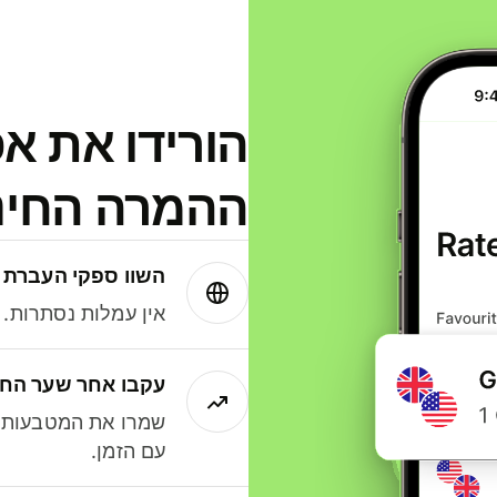
הורידו את א
ההמרה החינמית
השוו ספקי העברת 
אין עמלות נסתרות. עם Wise תמיד תק
עקבו אחר שער החל
שמרו את המטבעות ה
עם הזמן.