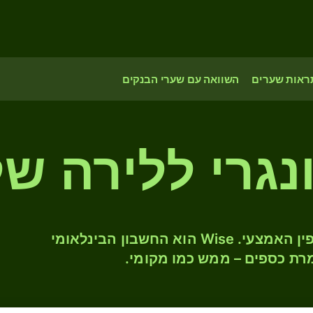
ראות שערים
השוואה עם שערי הבנקים
נגרי ללירה ש
המירו HUF ל- FKP לפי שער החליפין האמצעי. Wise הוא החשבון הבינלאומי
רת כספים – ממש כמו מקומי.