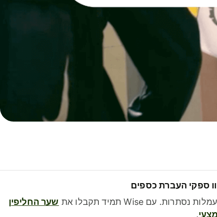
ו ספקי העברת כספים
לות נסתרות. עם Wise תמיד תקבלו את
שער החליפין
צעי
.