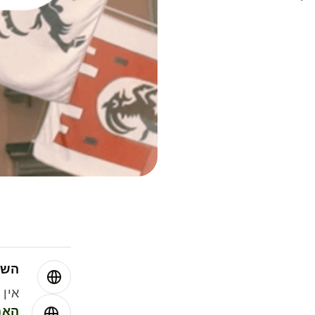
השו
אין עמ
האמ