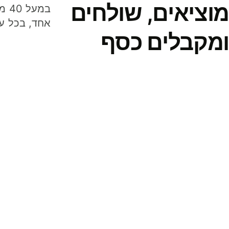
מוציאים, שולחים
במע
אחד, בכל ע
ומקבלים כסף