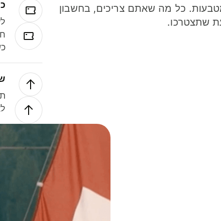
כר
ל 40 מטבעות. כל מה שאתם צריכים, בחשבון
ת שתצטרכו.
לע
חל
כש
של
תנ
לא