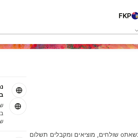
FKP
נה
בע
שמ
במ
שנ
חסכו כסף כשאתo שולחים, מוציאים ומקבלים תשלום