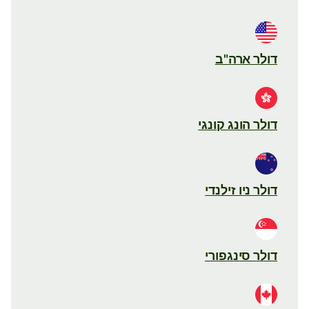
דולר ארה"ב
דולר הונג קונגי
דולר ניו זילנדי
דולר סינגפורי