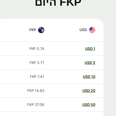
FKP היום
FKP
USD
FKP
0.74
USD
1
FKP
3.71
USD
5
FKP
7.41
USD
10
FKP
14.82
USD
20
FKP
37.06
USD
50