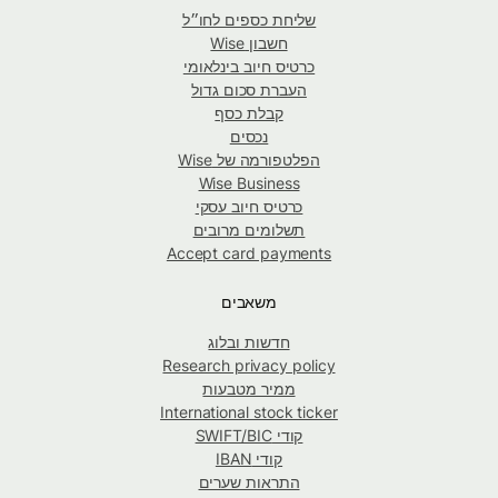
שליחת כספים לחו״ל
חשבון Wise
כרטיס חיוב בינלאומי
העברת סכום גדול
קבלת כסף
נכסים
הפלטפורמה של Wise
Wise Business
כרטיס חיוב עסקי
תשלומים מרובים
Accept card payments
משאבים
חדשות ובלוג
Research privacy policy
ממיר מטבעות
International stock ticker
קודי SWIFT/BIC
קודי IBAN
התראות שערים