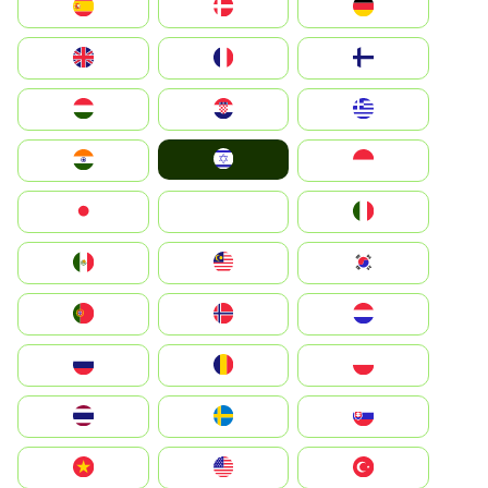
Deutschland
Denmark
España
Suomi
France
United Kingdom
Greece
Hrvatska
Magyarország
Israel
Indonesia
India
Italia
JA
Japan
South Korea
Malay
Mexico
Nederland
Norge
Portugal
Polska
România
Россия
Slovensko
Ruoŧŧa
ไทย
Türkiye
United States
Vietnam