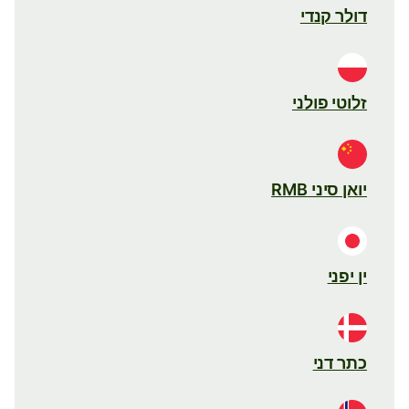
דולר קנדי
זלוטי פולני
יואן סיני RMB
ין יפני
כתר דני