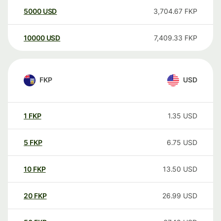
5000
USD
3,704.67
FKP
10000
USD
7,409.33
FKP
FKP
USD
1
FKP
1.35
USD
5
FKP
6.75
USD
10
FKP
13.50
USD
20
FKP
26.99
USD