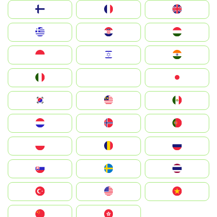
Suomi
France
United Kingdom
Greece
Hrvatska
Magyarország
Indonesia
Israel
India
Italia
JA
Japan
South Korea
Malay
Mexico
Nederland
Norge
Portugal
Polska
România
Россия
Slovensko
Ruoŧŧa
ไทย
Türkiye
United States
Vietnam
中国
中國香港特別行政區