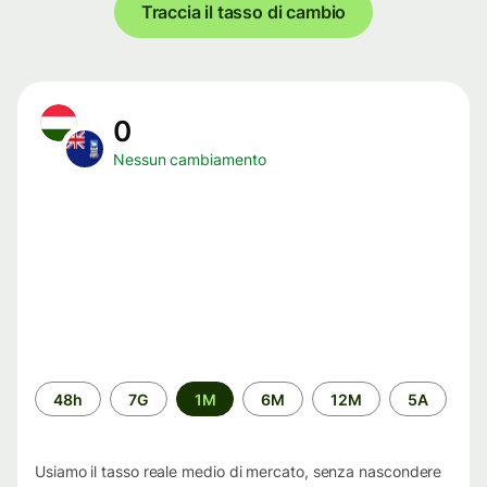
Traccia il tasso di cambio
0
Nessun cambiamento
Periodo
48h
7G
1M
6M
12M
5A
di
tempo
Usiamo il tasso reale medio di mercato, senza nascondere