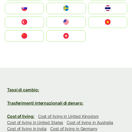
Slovensko
Ruoŧŧa
ไทย
Türkiye
United States
Vietnam
中国
中國香港特別行政區
Tassi di cambio:
Trasferimenti internazionali di denaro:
Cost of living:
Cost of living in United Kingdom
Cost of living in United States
Cost of living in Australia
Cost of living in India
Cost of living in Germany