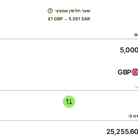
שער חליפין אמצעי
£1 GBP ← 5.051 SAR
ם
GBP
ה ל-