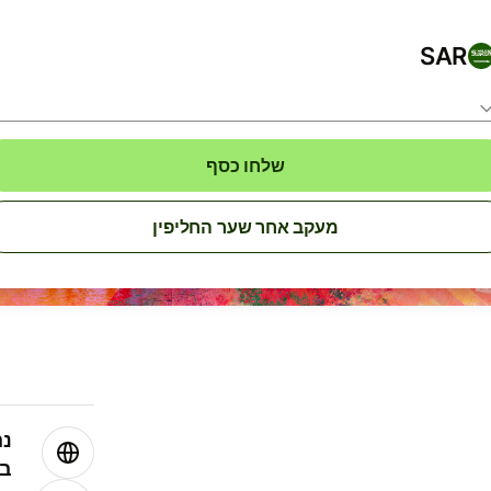
SAR
שלחו כסף
מעקב אחר שער החליפין
נה
בע