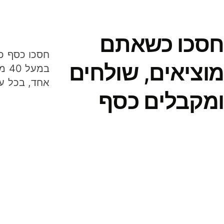
חסכו כשאתם
מוציאים, שולחים
במע
אחד, בכל ע
ומקבלים כסף