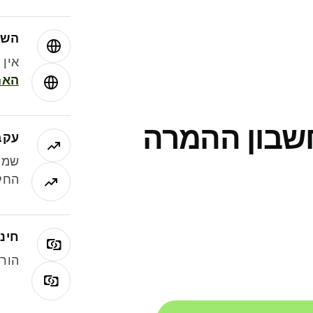
השו
אין עמ
האמ
חשבון ההמרה
עקב
שמר
החלי
חינם
הורי