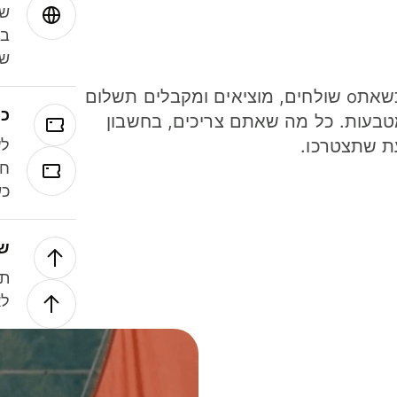
שמ
במ
שנ
חסכו כסף כשאתo שולחים, מוציאים ומקבלים תשלום
כר
ל 40 מטבעות. כל מה שאתם צריכים, בחשבון
ת שתצטרכו.
לע
חל
כש
של
תנ
לא