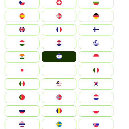
България
Switzerland
Czechia
Deutschland
Denmark
España
Suomi
France
United Kingdom
Greece
Hrvatska
Magyarország
Israel
Indonesia
India
Italia
JA
Japan
South Korea
Malay
Mexico
Nederland
Norge
Portugal
Polska
România
Россия
Slovensko
Ruoŧŧa
ไทย