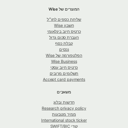
המוצרים של Wise
שליחת כספים לחו״ל
חשבון Wise
כרטיס חיוב בינלאומי
העברת סכום גדול
קבלת כסף
נכסים
הפלטפורמה של Wise
Wise Business
כרטיס חיוב עסקי
תשלומים מרובים
Accept card payments
משאבים
חדשות ובלוג
Research privacy policy
ממיר מטבעות
International stock ticker
קודי SWIFT/BIC