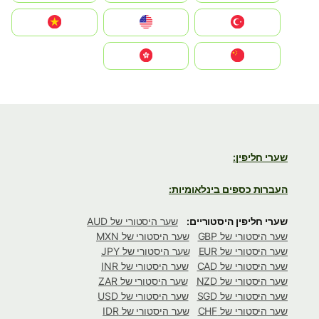
Türkiye
United States
Vietnam
中国
中國香港特別行政區
שערי חליפין:
העברות כספים בינלאומיות:
שערי חליפין היסטוריים:
שער היסטורי של AUD
שער היסטורי של GBP
שער היסטורי של MXN
שער היסטורי של EUR
שער היסטורי של JPY
שער היסטורי של CAD
שער היסטורי של INR
שער היסטורי של NZD
שער היסטורי של ZAR
שער היסטורי של SGD
שער היסטורי של USD
שער היסטורי של CHF
שער היסטורי של IDR