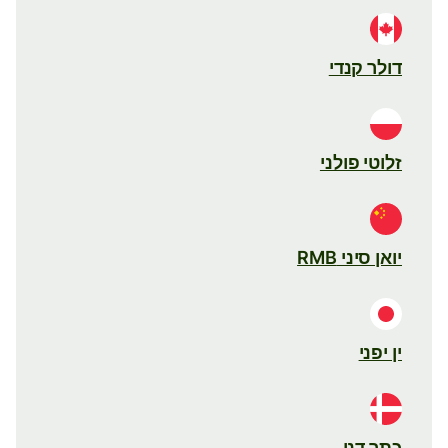
דולר קנדי
זלוטי פולני
יואן סיני RMB
ין יפני
כתר דני