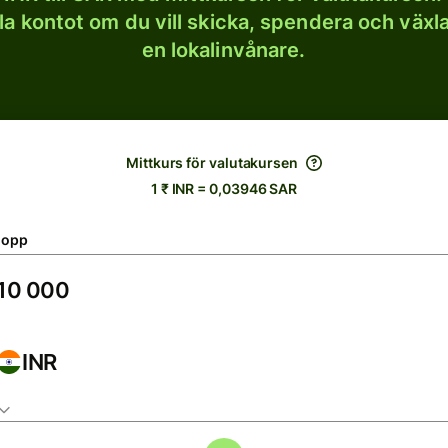
lla kontot om du vill skicka, spendera och väx
en lokalinvånare.
Mittkurs för valutakursen
1 ₹ INR = 0,03946 SAR
lopp
INR