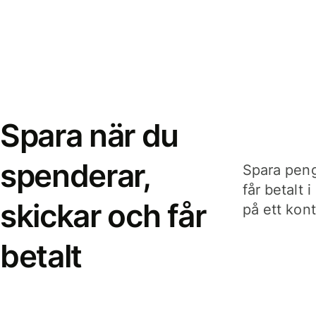
Spara när du
spenderar,
Spara peng
får betalt 
skickar och får
på ett kon
betalt