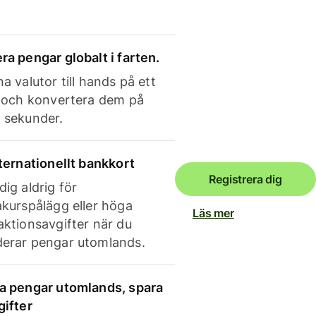
ra pengar globalt i farten.
a valutor till hands på ett
e och konvertera dem på
 sekunder.
nternationellt bankkort
Registrera dig
dig aldrig för
akurspålägg eller höga
Läs mer
aktionsavgifter när du
erar pengar utomlands.
a pengar utomlands, spara
gifter