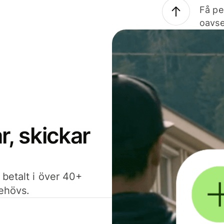
Få pe
oavse
, skickar
 betalt i över 40+
behövs.