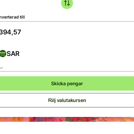
verterad till
SAR
Skicka pengar
Följ valutakursen