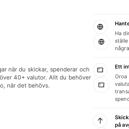
Hante
Ha din
ställ
några
Ett i
ar när du skickar, spenderar och
Oroa 
i över 40+ valutor. Allt du behöver
valut
to, när det behövs.
trans
spend
Skick
på av