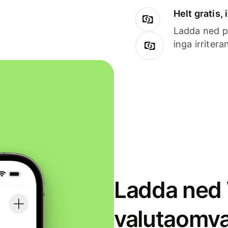
Helt gratis,
Ladda ned på
inga irriter
Ladda ned 
valutaomva