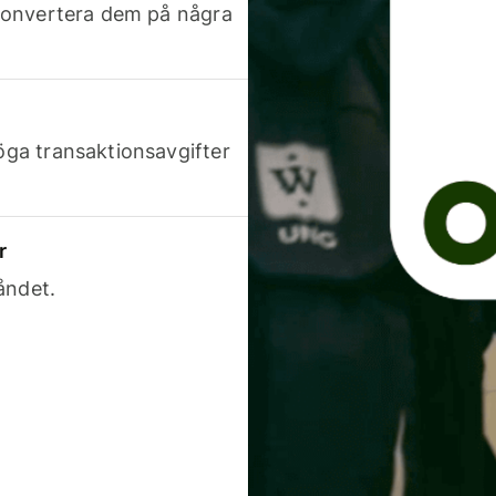
h konvertera dem på några
höga transaktionsavgifter
r
åndet.