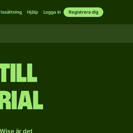
rissättning
Hjälp
Logga in
Registrera dig
till
rial
 Wise är det