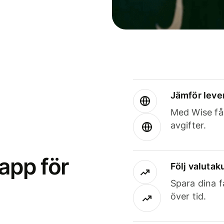
Jämför leve
Med Wise får
avgifter.
app för
Följ valutaku
Spara dina f
över tid.