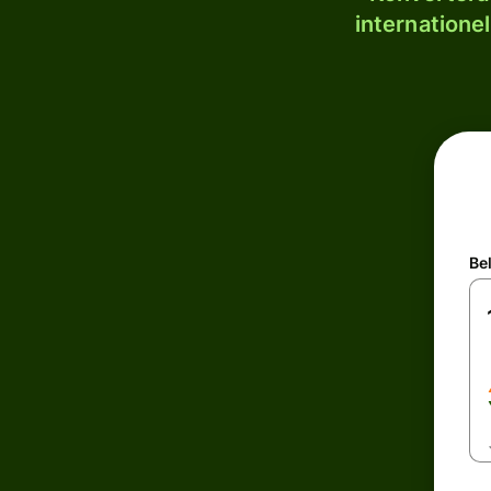
internatione
Be