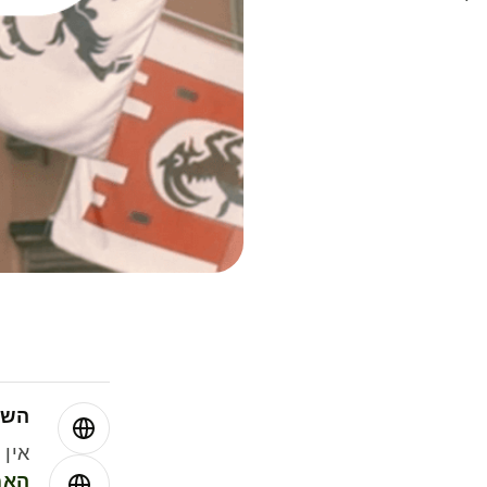
השו
אין עמ
האמ