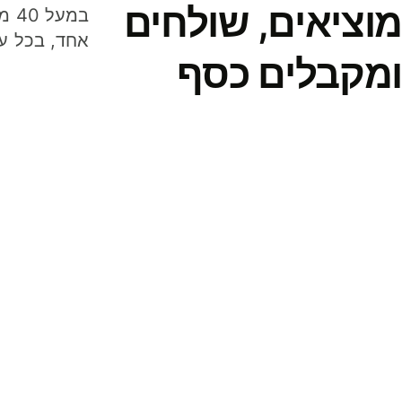
מוציאים, שולחים
במע
אחד, בכל ע
ומקבלים כסף