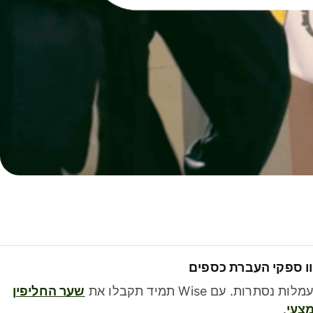
ו ספקי העברת כספים
לות נסתרות. עם Wise תמיד תקבלו את
שער החליפין
צעי
.