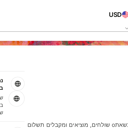
USD
נה
בע
שמ
במ
שנ
חסכו כסף כשאתo שולחים, מוציאים ומקבלים תשלום