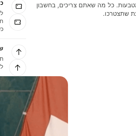
כר
ל 40 מטבעות. כל מה שאתם צריכים, בחשבון
ת שתצטרכו.
לע
חל
כש
של
תנ
לא