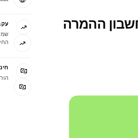
חשבון ההמרה
עקב
שמר
החלי
חינם
הורי