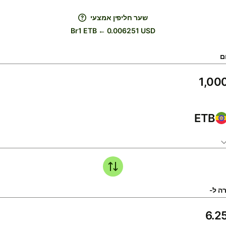
שער חליפין אמצעי
Br1 ETB ← 0.006251 USD
ם
ETB
ה ל-