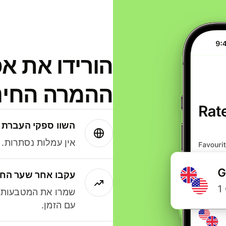
הורידו את א
ההמרה החינמית
השוו ספקי העברת 
אין עמלות נסתרות. עם Wise תמיד תק
עקבו אחר שער החל
שמרו את המטבעות ה
עם הזמן.