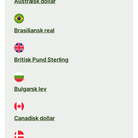
Australsk dollar
Brasiliansk real
Britisk Pund Sterling
Bulgarsk lev
Canadisk dollar