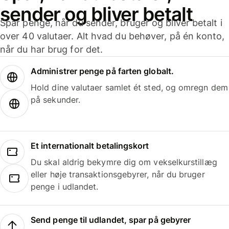
sender og bliver betalt
Spar penge, når du sender, bruger og bliver betalt i
over 40 valutaer. Alt hvad du behøver, på én konto,
når du har brug for det.
Administrer penge på farten globalt.
Hold dine valutaer samlet ét sted, og omregn dem
på sekunder.
Et internationalt betalingskort
Du skal aldrig bekymre dig om vekselkurstillæg
eller høje transaktionsgebyrer, når du bruger
penge i udlandet.
Send penge til udlandet, spar på gebyrer