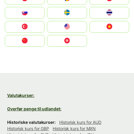
Slovensko
Ruoŧŧa
ไทย
Türkiye
United States
Vietnam
中国
中國香港特別行政區
Valutakurser:
Overfør penge til udlandet:
Historiske valutakurser:
Historisk kurs for AUD
Historisk kurs for GBP
Historisk kurs for MXN