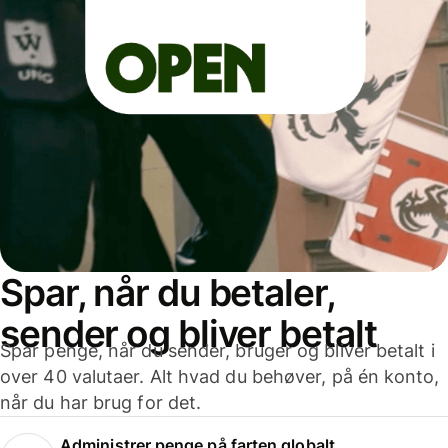
Spar, når du betaler,
sender og bliver betalt
Spar penge, når du sender, bruger og bliver betalt i
over 40 valutaer. Alt hvad du behøver, på én konto,
når du har brug for det.
Administrer penge på farten globalt.