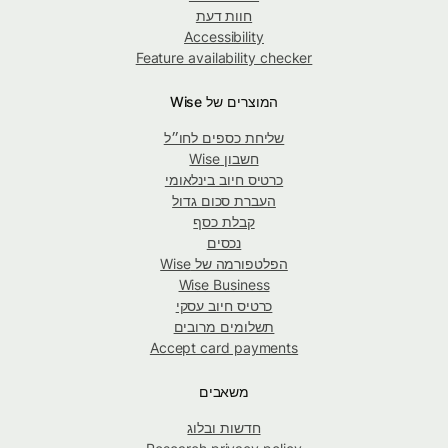
חוות דעת
Accessibility
Feature availability checker
המוצרים של Wise
שליחת כספים לחו״ל
חשבון Wise
כרטיס חיוב בינלאומי
העברת סכום גדול
קבלת כסף
נכסים
הפלטפורמה של Wise
Wise Business
כרטיס חיוב עסקי
תשלומים מרובים
Accept card payments
משאבים
חדשות ובלוג