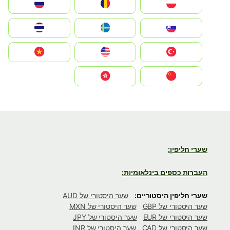
Polska
România
Россия
Slovensko
Ruoŧŧa
ไทย
Türkiye
United States
Vietnam
中国
中國香港特別行政區
שערי חליפין:
העברות כספים בינלאומיות:
שערי חליפין היסטוריים:
שער היסטורי של AUD
שער היסטורי של GBP
שער היסטורי של MXN
שער היסטורי של EUR
שער היסטורי של JPY
שער היסטורי של CAD
שער היסטורי של INR