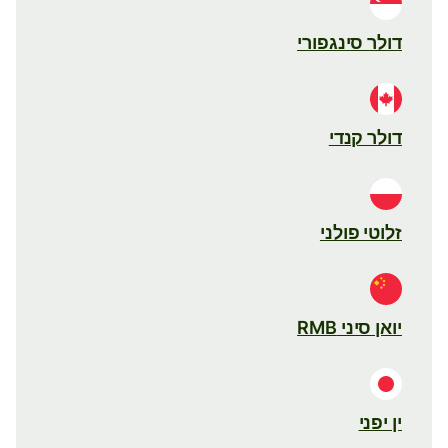
דולר סינגפורי
דולר קנדי
זלוטי פולני
יואן סיני RMB
ין יפני