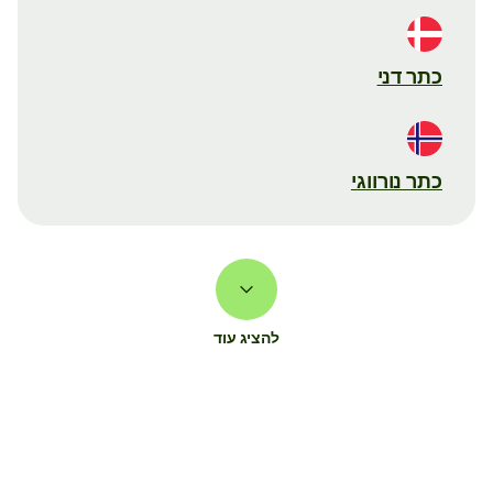
כתר דני
כתר נורווגי
להציג עוד