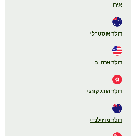
אירו
דולר אוסטרלי
דולר ארה"ב
דולר הונג קונגי
דולר ניו זילנדי