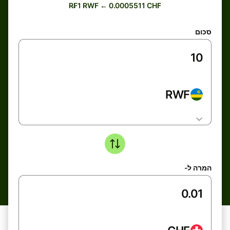
R₣1 RWF ← 0.0005511 CHF
סכום
RWF
המרה ל-