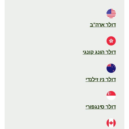
דולר ארה"ב
דולר הונג קונגי
דולר ניו זילנדי
דולר סינגפורי