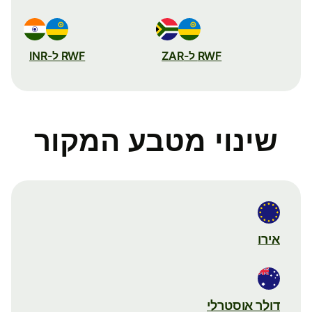
RWF ל-ZAR
RWF ל-INR
שינוי מטבע המקור
אירו
דולר אוסטרלי