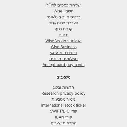
שליחת כספים לחו״ל
חשבון Wise
כרטיס חיוב בינלאומי
העברת סכום גדול
קבלת כסף
נכסים
הפלטפורמה של Wise
Wise Business
כרטיס חיוב עסקי
תשלומים מרובים
Accept card payments
משאבים
חדשות ובלוג
Research privacy policy
ממיר מטבעות
International stock ticker
קודי SWIFT/BIC
קודי IBAN
התראות שערים