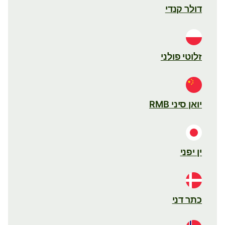
דולר קנדי
זלוטי פולני
יואן סיני RMB
ין יפני
כתר דני