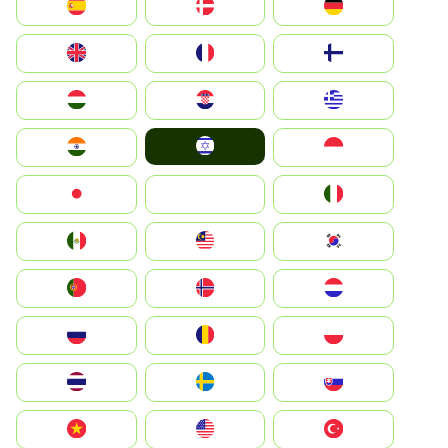
Deutschland
Denmark
España
Suomi
France
United Kingdom
Greece
Hrvatska
Magyarország
Israel
Indonesia
India
Italia
JA
Japan
South Korea
Malay
Mexico
Nederland
Norge
Portugal
Polska
România
Россия
Slovensko
Ruoŧŧa
ไทย
Türkiye
United States
Vietnam