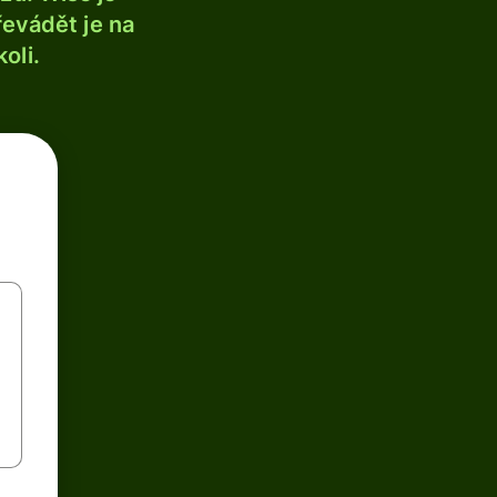
řevádět je na
oli.