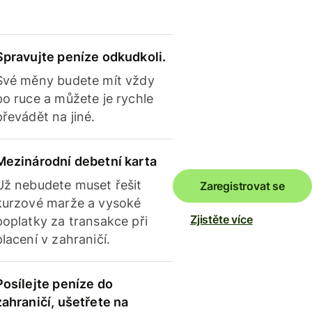
Spravujte peníze odkudkoli.
Své měny budete mít vždy
po ruce a můžete je rychle
převádět na jiné.
Mezinárodní debetní karta
Už nebudete muset řešit
Zaregistrovat se
kurzové marže a vysoké
Zjistěte více
poplatky za transakce při
placení v zahraničí.
Posílejte peníze do
zahraničí, ušetřete na