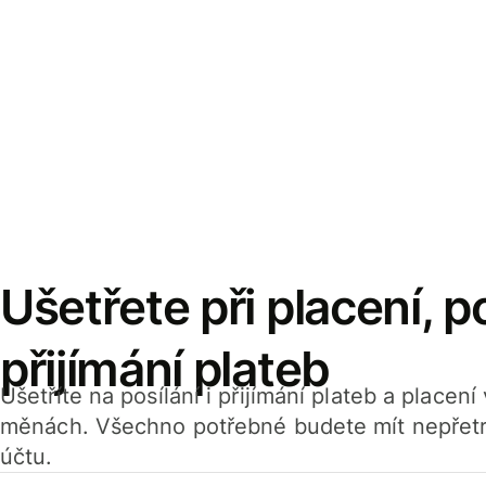
Ušetřete při placení, po
přijímání plateb
Ušetříte na posílání i přijímání plateb a placen
měnách. Všechno potřebné budete mít nepřetr
účtu.