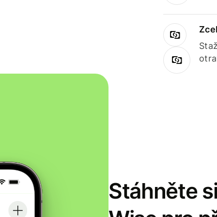
Zce
Staž
otr
Stáhněte si