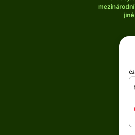
mezinárodní 
jin
Čá