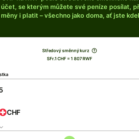
účet, se kterým můžete své peníze posílat, p
é měny i platit – všechno jako doma, ať jste kdek
Středový směnný kurz
SFr.1 CHF = 1 807 RWF
stka
CHF