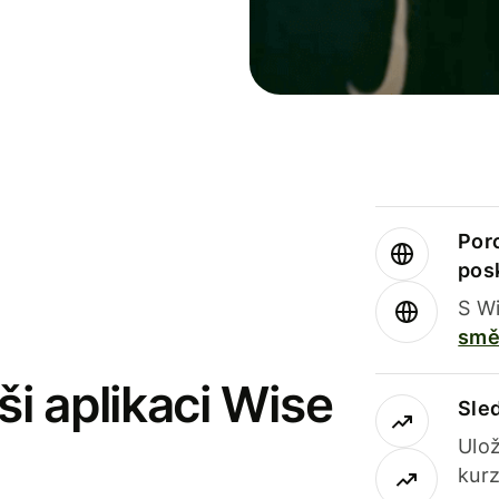
Por
pos
S Wi
smě
i aplikaci Wise
Sle
Ulož
kurz