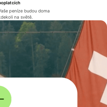
poplatcích
Vaše peníze budou doma
kdekoli na světě.