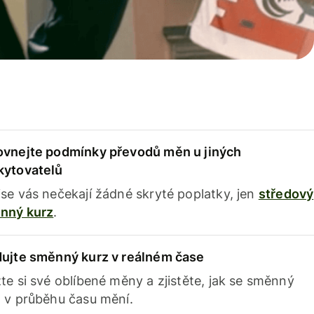
ovnejte podmínky převodů měn u jiných
kytovatelů
se vás nečekají žádné skryté poplatky, jen
středový
nný kurz
.
dujte směnný kurz v reálném čase
te si své oblíbené měny a zjistěte, jak se směnný
 v průběhu času mění.