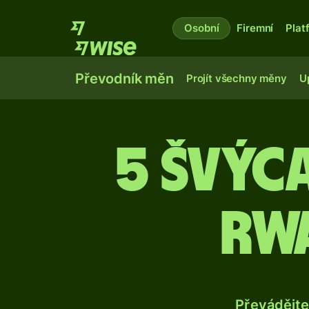
Osobní
Firemní
Plat
Převodník měn
Projít všechny měny
U
5 švýc
rw
Převádějte