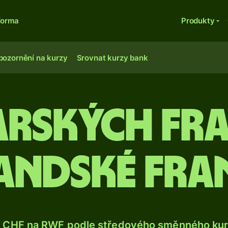
forma
Produkty
pozornění na kurzy
Srovnat kurzy bank
arských fr
andské fra
 CHF na RWF podle středového směnného kurz