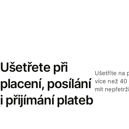
Ušetřete při
Ušetříte na p
placení, posílání
více než 40
mít nepřetrž
i přijímání plateb