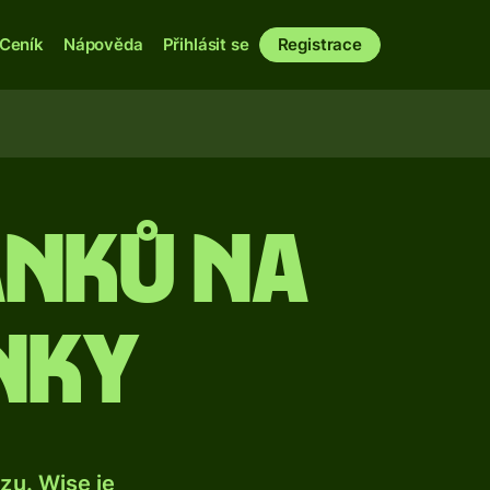
Ceník
Nápověda
Přihlásit se
Registrace
anků na
nky
u. Wise je