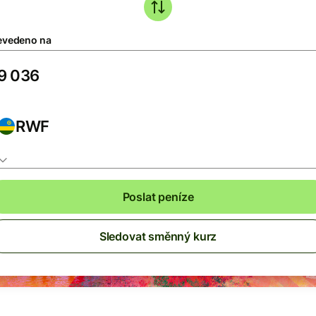
evedeno na
RWF
Poslat peníze
Sledovat směnný kurz