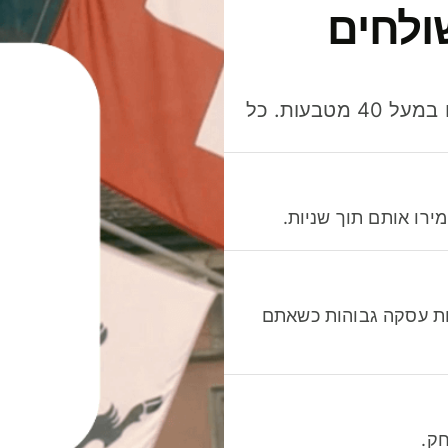
ולחים
חסכו כסף כשאתo שולחים, מוציאים ומקבלים תשלום במעל 40 מטבעות. כל
רו אותם תוך שניות.
לות עסקה גבוהות כשאתם
ק.