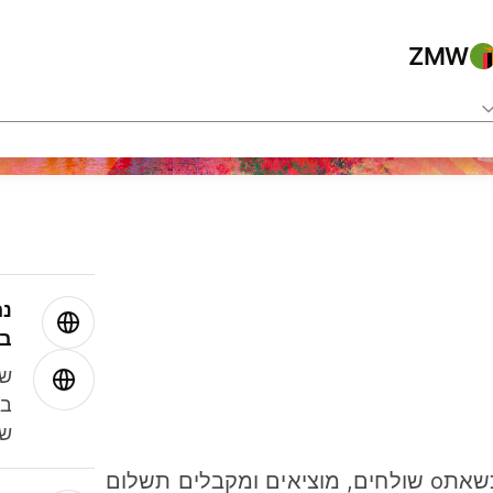
ZMW
נה
בע
שמ
במ
שנ
חסכו כסף כשאתo שולחים, מוציאים ומקבלים תשלום