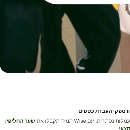
ו ספקי העברת כספים
לות נסתרות. עם Wise תמיד תקבלו את
שער החליפין
צעי
.