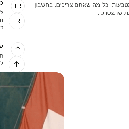
כר
ל 40 מטבעות. כל מה שאתם צריכים, בחשבון
ת שתצטרכו.
לע
חל
כש
של
תנ
לא