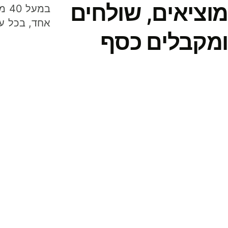
מוציאים, שולחים
במע
אחד, בכל ע
ומקבלים כסף