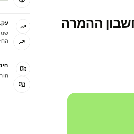
חשבון ההמרה
עקב
שמר
החלי
חינם
הורי