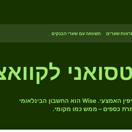
ראות שערים
השוואה עם שערי הבנקים
סואני לקוואצ
המירו BWP ל- ZMW לפי שער החליפין האמצעי. Wise הוא החשבון הבינלאומי
רת כספים – ממש כמו מקומי.