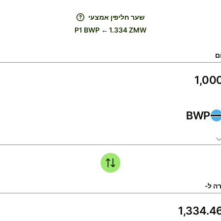
שער חליפין אמצעי
P1 BWP ← 1.334 ZMW
ם
BWP
ה ל-