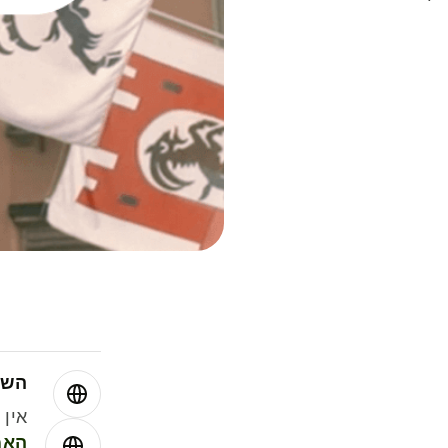
השו
אין עמ
האמ