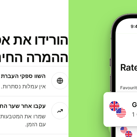
הורידו את א
ההמרה החינמית
השוו ספקי העברת 
אין עמלות נסתרות. עם Wise תמיד תק
עקבו אחר שער החל
שמרו את המטבעות ה
עם הזמן.