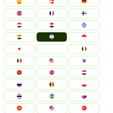
Deutschland
Denmark
España
Suomi
France
United Kingdom
Greece
Hrvatska
Magyarország
Israel
Indonesia
India
Italia
JA
Japan
South Korea
Malay
Mexico
Nederland
Norge
Portugal
Polska
România
Россия
Slovensko
Ruoŧŧa
ไทย
Türkiye
United States
Vietnam