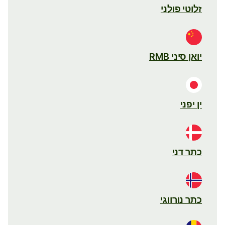
זלוטי פולני
יואן סיני RMB
ין יפני
כתר דני
כתר נורווגי