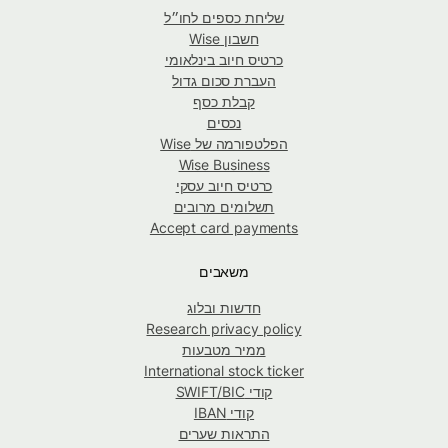
שליחת כספים לחו״ל
חשבון Wise
כרטיס חיוב בינלאומי
העברת סכום גדול
קבלת כסף
נכסים
הפלטפורמה של Wise
Wise Business
כרטיס חיוב עסקי
תשלומים מרובים
Accept card payments
משאבים
חדשות ובלוג
Research privacy policy
ממיר מטבעות
International stock ticker
קודי SWIFT/BIC
קודי IBAN
התראות שערים