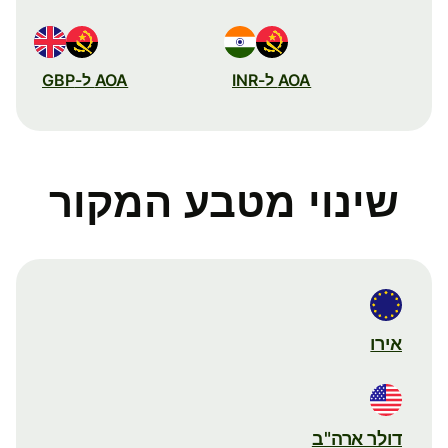
AOA ל-INR
AOA ל-GBP
שינוי מטבע המקור
אירו
דולר ארה"ב