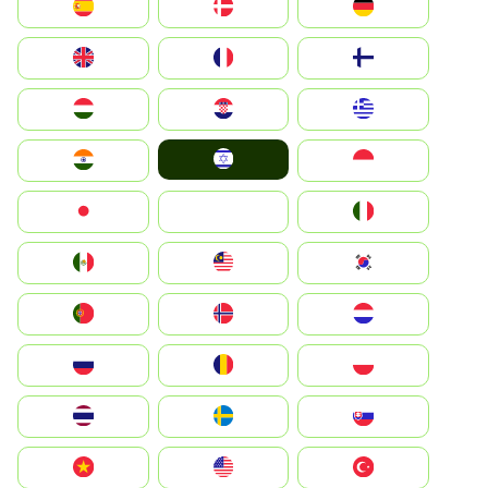
Deutschland
Denmark
España
Suomi
France
United Kingdom
Greece
Hrvatska
Magyarország
Israel
Indonesia
India
Italia
JA
Japan
South Korea
Malay
Mexico
Nederland
Norge
Portugal
Polska
România
Россия
Slovensko
Ruoŧŧa
ไทย
Türkiye
United States
Vietnam