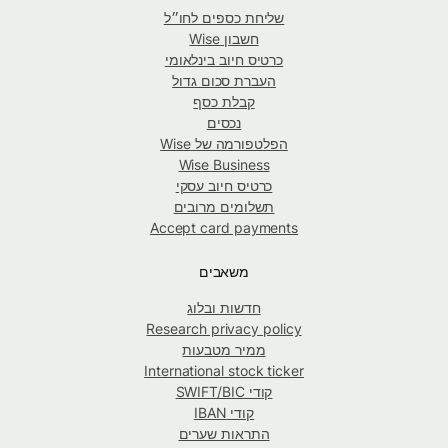
שליחת כספים לחו״ל
חשבון Wise
כרטיס חיוב בינלאומי
העברת סכום גדול
קבלת כסף
נכסים
הפלטפורמה של Wise
Wise Business
כרטיס חיוב עסקי
תשלומים מרובים
Accept card payments
משאבים
חדשות ובלוג
Research privacy policy
ממיר מטבעות
International stock ticker
קודי SWIFT/BIC
קודי IBAN
התראות שערים