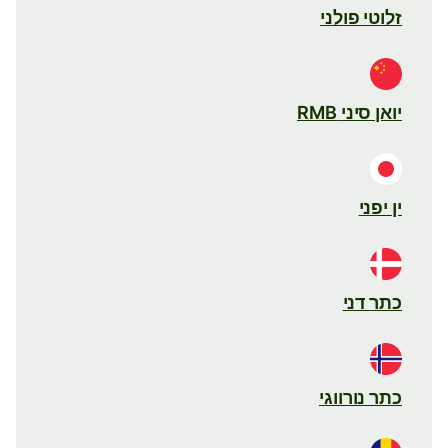
זלוטי פולני
יואן סיני RMB
ין יפני
כתר דני
כתר נורווגי