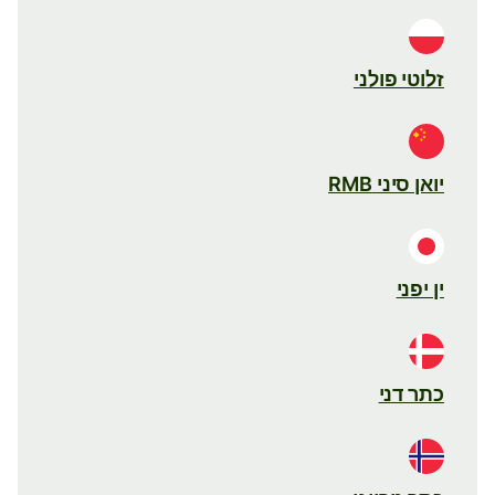
זלוטי פולני
יואן סיני RMB
ין יפני
כתר דני