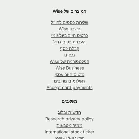
המוצרים של Wise
שליחת כספים לחו״ל
חשבון Wise
כרטיס חיוב בינלאומי
העברת סכום גדול
קבלת כסף
נכסים
הפלטפורמה של Wise
Wise Business
כרטיס חיוב עסקי
תשלומים מרובים
Accept card payments
משאבים
חדשות ובלוג
Research privacy policy
ממיר מטבעות
International stock ticker
קודי SWIFT/BIC