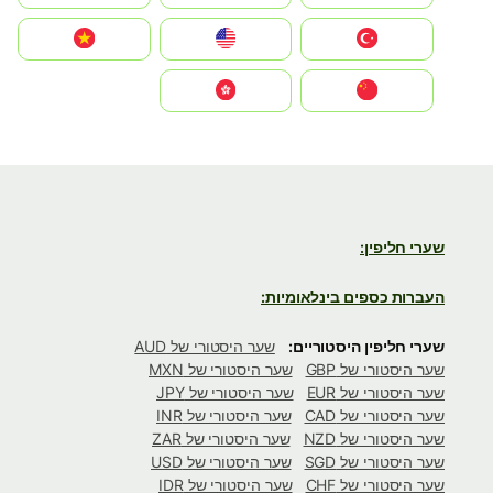
Türkiye
United States
Vietnam
中国
中國香港特別行政區
שערי חליפין:
העברות כספים בינלאומיות:
שערי חליפין היסטוריים:
שער היסטורי של AUD
שער היסטורי של GBP
שער היסטורי של MXN
שער היסטורי של EUR
שער היסטורי של JPY
שער היסטורי של CAD
שער היסטורי של INR
שער היסטורי של NZD
שער היסטורי של ZAR
שער היסטורי של SGD
שער היסטורי של USD
שער היסטורי של CHF
שער היסטורי של IDR