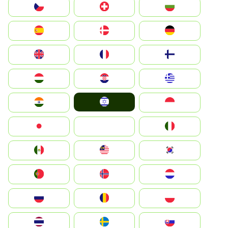
България
Switzerland
Czechia
Deutschland
Denmark
España
Suomi
France
United Kingdom
Greece
Hrvatska
Magyarország
Israel
Indonesia
India
Italia
JA
Japan
South Korea
Malay
Mexico
Nederland
Norge
Portugal
Polska
România
Россия
Slovensko
Ruoŧŧa
ไทย