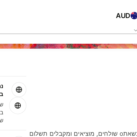
AUD
נה
בע
שמ
במ
שנ
חסכו כסף כשאתo שולחים, מוציאים ומקבלים תשלום