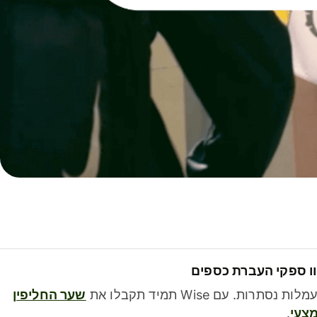
ו ספקי העברת כספים
לות נסתרות. עם Wise תמיד תקבלו את
שער החליפין
צעי
.