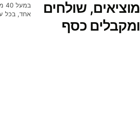
מוציאים, שולחים
במע
אחד, בכל ע
ומקבלים כסף