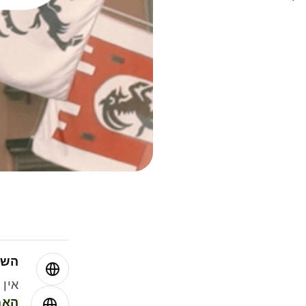
השו
אין עמ
האמ