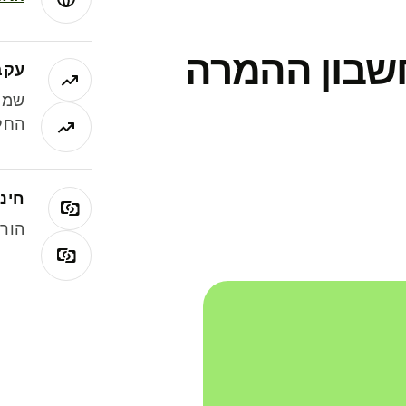
חשבון ההמרה
עקב
שמר
החלי
חינם
הורי