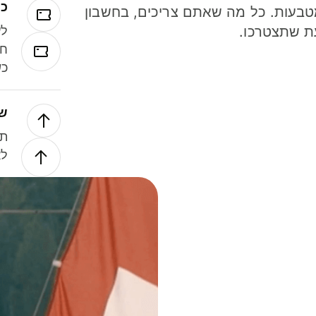
כר
ל 40 מטבעות. כל מה שאתם צריכים, בחשבון
ת שתצטרכו.
לע
חל
כש
של
תנ
לא