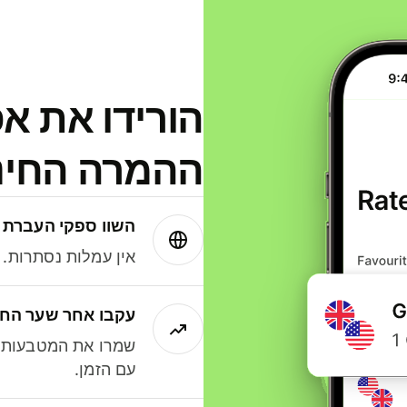
הורידו את א
ההמרה החינמית
השוו ספקי העברת 
אין עמלות נסתרות. עם Wise תמיד תק
עקבו אחר שער החל
שמרו את המטבעות ה
עם הזמן.