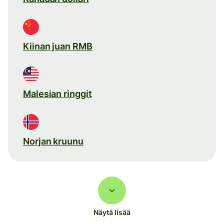
Kiinan juan RMB
Malesian ringgit
Norjan kruunu
Näytä lisää