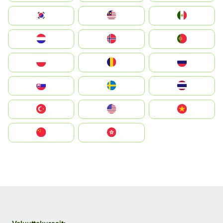
South Korea
Malay
Mexico
Nederland
Norge
Portugal
Polska
România
Россия
Slovensko
Ruoŧŧa
ไทย
Türkiye
United States
Vietnam
中国
中國香港特別行政區