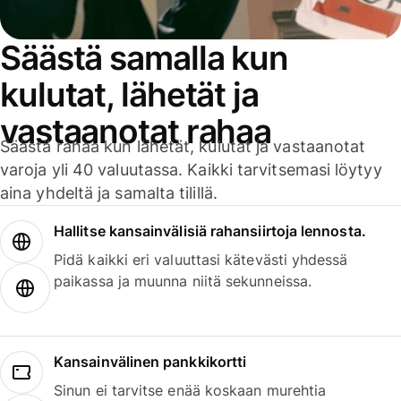
Säästä samalla kun
kulutat, lähetät ja
vastaanotat rahaa
Säästä rahaa kun lähetät, kulutat ja vastaanotat
varoja yli 40 valuutassa. Kaikki tarvitsemasi löytyy
aina yhdeltä ja samalta tilillä.
Hallitse kansainvälisiä rahansiirtoja lennosta.
Pidä kaikki eri valuuttasi kätevästi yhdessä
paikassa ja muunna niitä sekunneissa.
Kansainvälinen pankkikortti
Sinun ei tarvitse enää koskaan murehtia