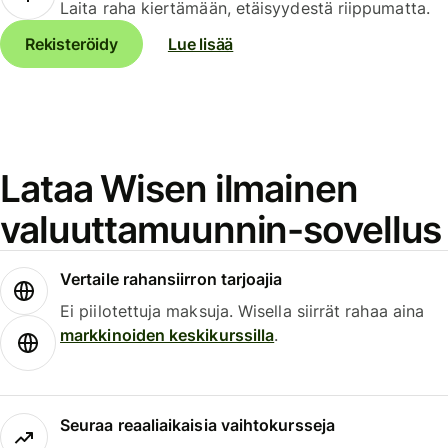
Laita raha kiertämään, etäisyydestä riippumatta.
Rekisteröidy
Lue lisää
Lataa Wisen ilmainen
valuuttamuunnin-sovellus
Vertaile rahansiirron tarjoajia
Ei piilotettuja maksuja. Wisella siirrät rahaa aina
markkinoiden keskikurssilla
.
Seuraa reaaliaikaisia vaihtokursseja