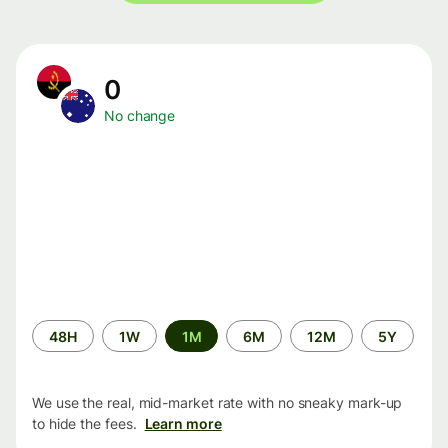
0
No change
Time
48H
1W
1M
6M
12M
5Y
period
We use the real, mid-market rate with no sneaky mark-up
to hide the fees.
Learn more