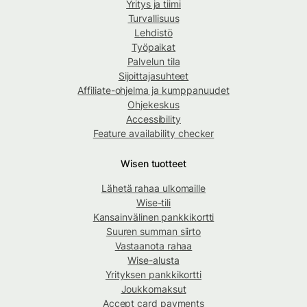
Yritys ja tiimi
Turvallisuus
Lehdistö
Työpaikat
Palvelun tila
Sijoittajasuhteet
Affiliate-ohjelma ja kumppanuudet
Ohjekeskus
Accessibility
Feature availability checker
Wisen tuotteet
Lähetä rahaa ulkomaille
Wise-tili
Kansainvälinen pankkikortti
Suuren summan siirto
Vastaanota rahaa
Wise-alusta
Yrityksen pankkikortti
Joukkomaksut
Accept card payments