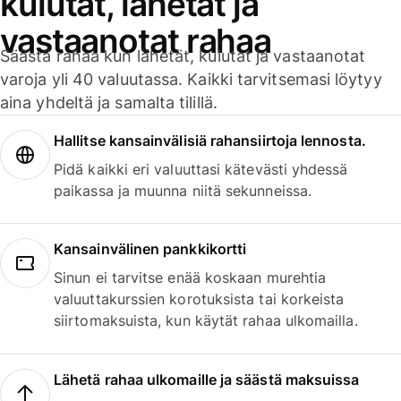
kulutat, lähetät ja
vastaanotat rahaa
Säästä rahaa kun lähetät, kulutat ja vastaanotat
varoja yli 40 valuutassa. Kaikki tarvitsemasi löytyy
aina yhdeltä ja samalta tilillä.
Hallitse kansainvälisiä rahansiirtoja lennosta.
Pidä kaikki eri valuuttasi kätevästi yhdessä
paikassa ja muunna niitä sekunneissa.
Kansainvälinen pankkikortti
Sinun ei tarvitse enää koskaan murehtia
valuuttakurssien korotuksista tai korkeista
siirtomaksuista, kun käytät rahaa ulkomailla.
Lähetä rahaa ulkomaille ja säästä maksuissa