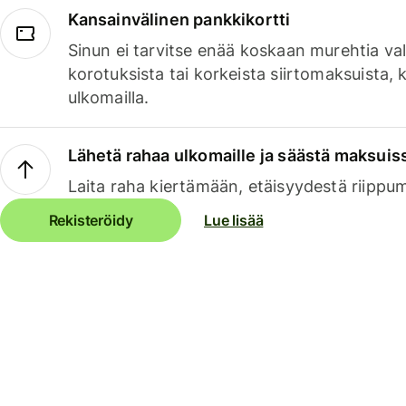
Kansainvälinen pankkikortti
Sinun ei tarvitse enää koskaan murehtia va
korotuksista tai korkeista siirtomaksuista,
ulkomailla.
Lähetä rahaa ulkomaille ja säästä maksuis
Laita raha kiertämään, etäisyydestä riippu
Rekisteröidy
Lue lisää