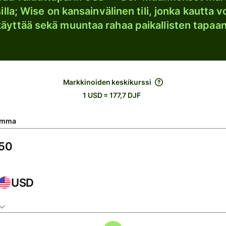
lla; Wise on kansainvälinen tili, jonka kautta vo
käyttää sekä muuntaa rahaa paikallisten tapaan
Markkinoiden keskikurssi
1 USD = 177,7 DJF
umma
USD