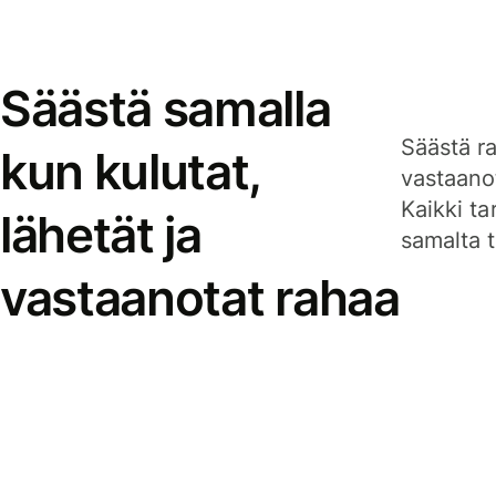
Säästä samalla
Säästä ra
kun kulutat,
vastaanot
Kaikki ta
lähetät ja
samalta ti
vastaanotat rahaa