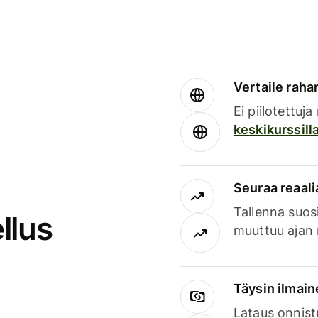
Vertaile rahan
Ei piilotettuj
keskikurssill
Seuraa reaali
Tallenna suosi
llus
muuttuu ajan 
Täysin ilmain
Lataus onnist