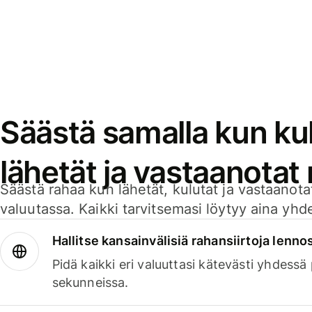
Säästä samalla kun kul
lähetät ja vastaanotat
Säästä rahaa kun lähetät, kulutat ja vastaanotat
valuutassa. Kaikki tarvitsemasi löytyy aina yhdelt
Hallitse kansainvälisiä rahansiirtoja lenno
Pidä kaikki eri valuuttasi kätevästi yhdessä
sekunneissa.