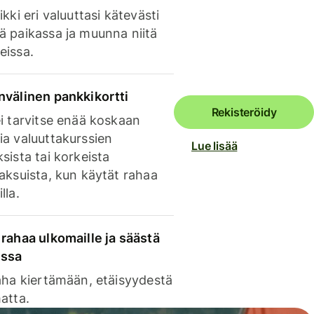
ikki eri valuuttasi kätevästi
ä paikassa ja muunna niitä
eissa.
nvälinen pankkikortti
Rekisteröidy
i tarvitse enää koskaan
ia valuuttakurssien
Lue lisää
sista tai korkeista
aksuista, kun käytät rahaa
lla.
rahaa ulkomaille ja säästä
issa
aha kiertämään, etäisyydestä
atta.