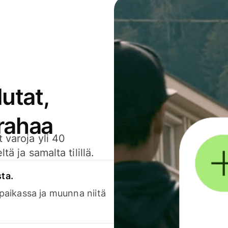
utat,
 rahaa
 varoja yli 40
ä ja samalta tilillä.
sta.
 paikassa ja muunna niitä