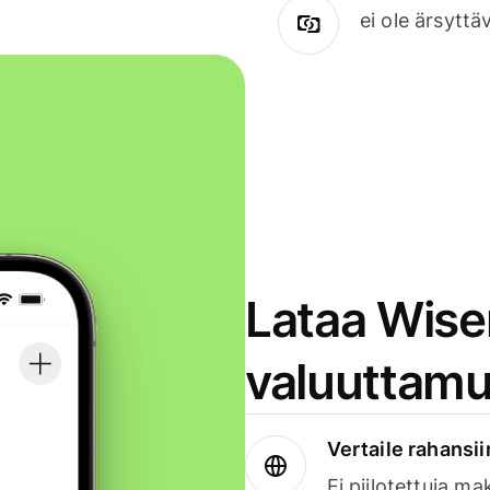
ei ole ärsyttä
Lataa Wise
valuuttamu
Vertaile rahansii
Ei piilotettuja ma