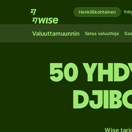
Henkilökohtainen
Yrit
Valuuttamuunnin
Selaa valuuttoja
Saa
50 Yhd
Djib
Wise tar