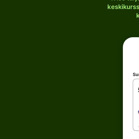
keskikurssi
S