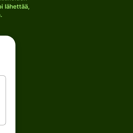
i lähettää,
.