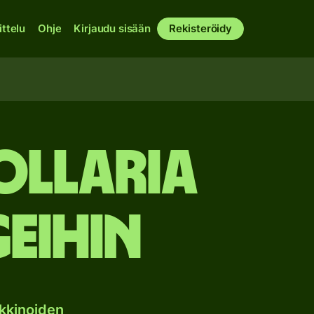
ittelu
Ohje
Kirjaudu sisään
Rekisteröidy
ollaria
eihin
kkinoiden