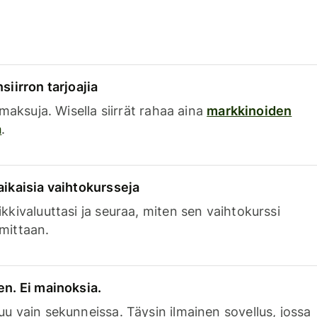
siirron tarjoajia
a maksuja. Wisella siirrät rahaa aina
markkinoiden
a
.
aikaisia vaihtokursseja
kkivaluuttasi ja seuraa, miten sen vaihtokurssi
mittaan.
en. Ei mainoksia.
uu vain sekunneissa. Täysin ilmainen sovellus, jossa