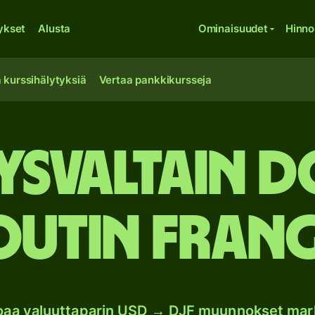
ykset
Alusta
Ominaisuudet
Hinno
 kurssihälytyksiä
Vertaa pankkikursseja
ysvaltain d
outin frang
joaa valuuttaparin USD → DJF muunnokset mar