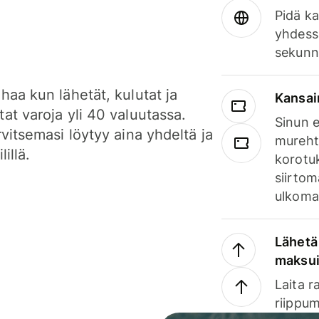
Pidä ka
yhdess
sekunn
haa kun lähetät, kulutat ja
Kansai
at varoja yli 40 valuutassa.
Sinun e
rvitsemasi löytyy aina yhdeltä ja
mureht
lillä.
korotuk
siirtom
ulkomai
Lähetä 
maksu
Laita r
riippum