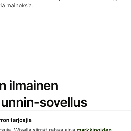
viä mainoksia.
n ilmainen
unnin-sovellus
rron tarjoajia
ksuja. Wisella siirrät rahaa aina
markkinoiden