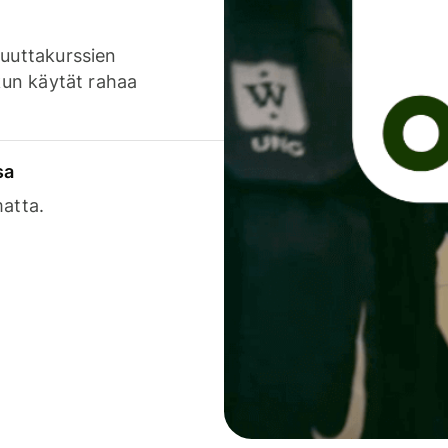
luuttakurssien
 kun käytät rahaa
sa
matta.