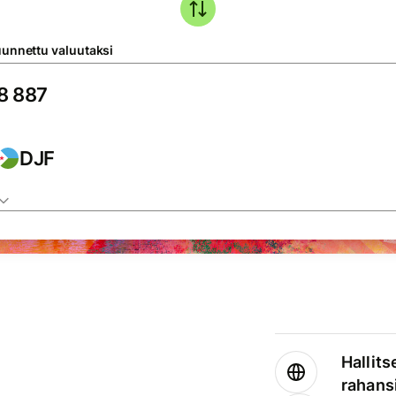
unnettu valuutaksi
DJF
Hallits
rahansi