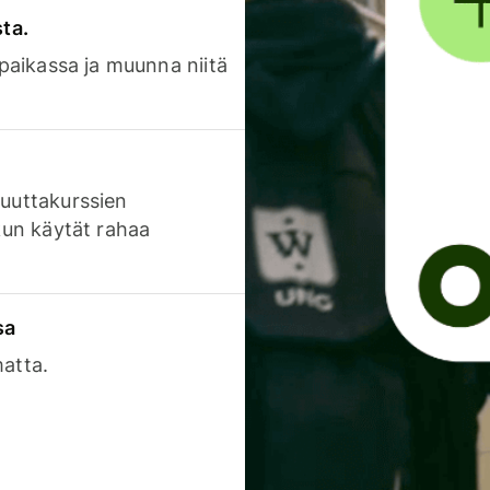
sta.
 paikassa ja muunna niitä
luuttakurssien
 kun käytät rahaa
sa
matta.