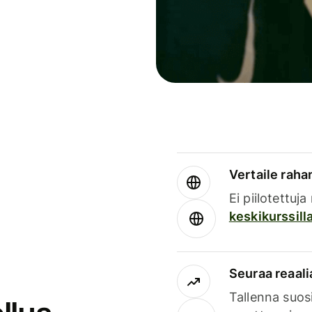
Vertaile rahan
Ei piilotettuj
keskikurssill
Seuraa reaali
Tallenna suosi