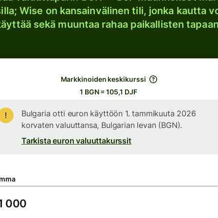
lla; Wise on kansainvälinen tili, jonka kautta vo
käyttää sekä muuntaa rahaa paikallisten tapaan
Markkinoiden keskikurssi
1 BGN = 105,1 DJF
Bulgaria otti euron käyttöön 1. tammikuuta 2026
korvaten valuuttansa, Bulgarian levan (BGN).
Tarkista euron valuuttakurssit
umma