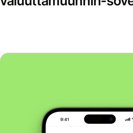
valuuttamuunnin-sove