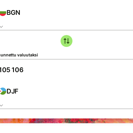
BGN
unnettu valuutaksi
DJF