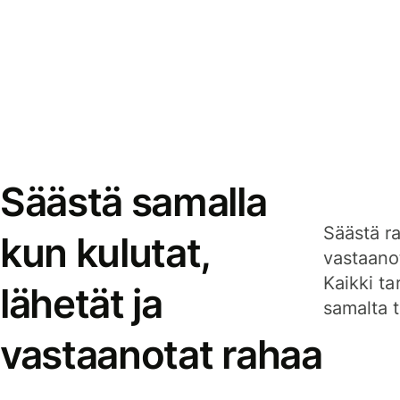
Säästä samalla
Säästä ra
kun kulutat,
vastaanot
Kaikki ta
lähetät ja
samalta ti
vastaanotat rahaa