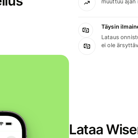
llus
muuttuu ajan 
Täysin ilmain
Lataus onnist
ei ole ärsyttä
Lataa Wise