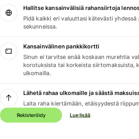
Hallitse kansainvälisiä rahansiirtoja lenno
Pidä kaikki eri valuuttasi kätevästi yhdessä
sekunneissa.
Kansainvälinen pankkikortti
Sinun ei tarvitse enää koskaan murehtia va
korotuksista tai korkeista siirtomaksuista,
ulkomailla.
Lähetä rahaa ulkomaille ja säästä maksuis
Laita raha kiertämään, etäisyydestä riippu
Rekisteröidy
Lue lisää