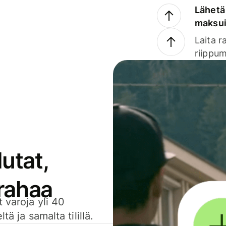
Lähetä 
maksu
Laita r
riippum
utat,
 rahaa
 varoja yli 40
ä ja samalta tilillä.