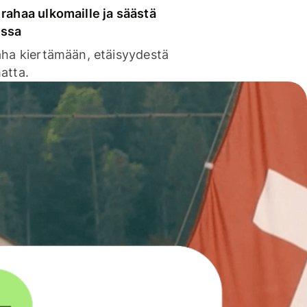
rahaa ulkomaille ja säästä
issa
aha kiertämään, etäisyydestä
atta.