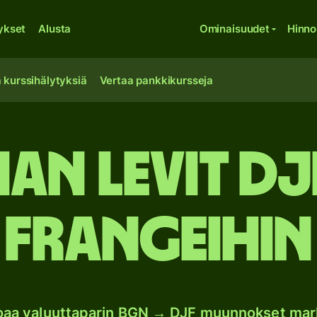
ykset
Alusta
Ominaisuudet
Hinno
 kurssihälytyksiä
Vertaa pankkikursseja
an levit D
frangeihin
joaa valuuttaparin BGN → DJF muunnokset mar