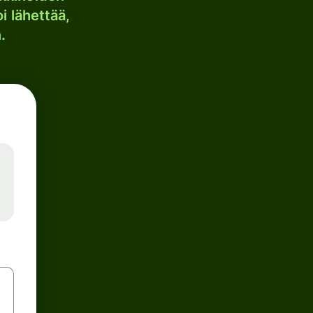
i lähettää,
.