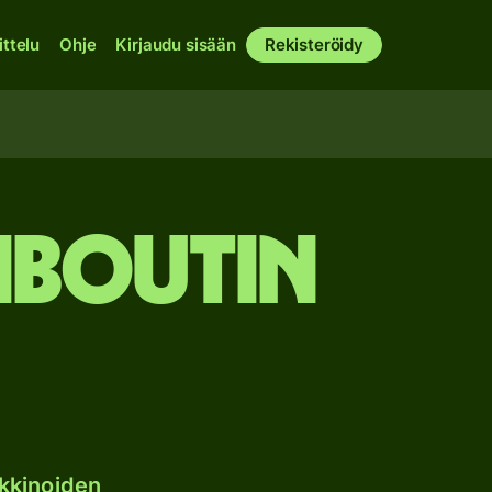
ittelu
Ohje
Kirjaudu sisään
Rekisteröidy
jiboutin
kkinoiden