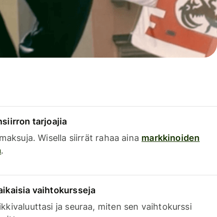
siirron tarjoajia
a maksuja. Wisella siirrät rahaa aina
markkinoiden
a
.
aikaisia vaihtokursseja
kkivaluuttasi ja seuraa, miten sen vaihtokurssi