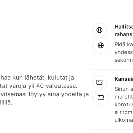
Hallits
rahansi
Pidä ka
yhdess
sekunn
haa kun lähetät, kulutat ja
Kansai
at varoja yli 40 valuutassa.
Sinun e
rvitsemasi löytyy aina yhdeltä ja
mureht
lillä.
korotuk
siirtom
ulkomai