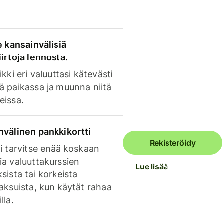
e kansainvälisiä
irtoja lennosta.
ikki eri valuuttasi kätevästi
ä paikassa ja muunna niitä
eissa.
nvälinen pankkikortti
Rekisteröidy
i tarvitse enää koskaan
ia valuuttakurssien
Lue lisää
sista tai korkeista
aksuista, kun käytät rahaa
lla.