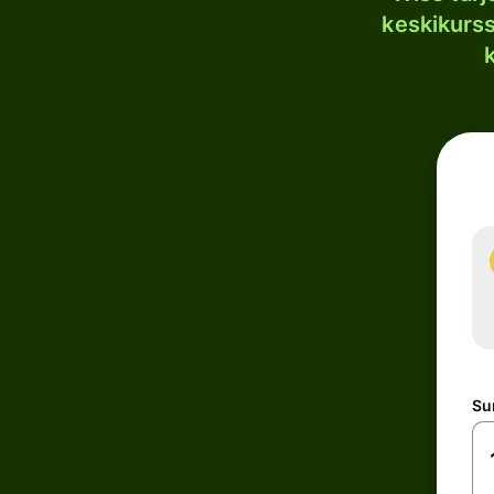
keskikurssi
S