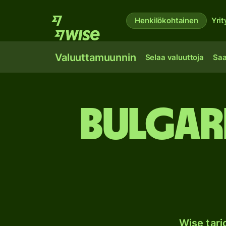
Henkilökohtainen
Yrit
Valuuttamuunnin
Selaa valuuttoja
Saa
Bulgari
Wise tar