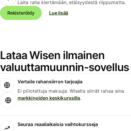
Laita raha kiertämään, etäisyydestä riippumatta.
Rekisteröidy
Lue lisää
Lataa Wisen ilmainen
valuuttamuunnin-sovellus
Vertaile rahansiirron tarjoajia
Ei piilotettuja maksuja. Wisella siirrät rahaa aina
markkinoiden keskikurssilla
.
Seuraa reaaliaikaisia vaihtokursseja