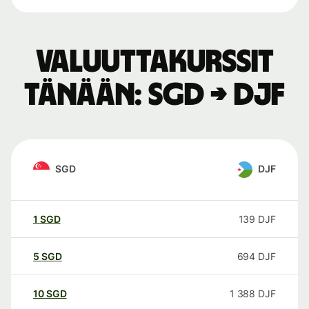
Valuuttakurssit
tänään: SGD → DJF
SGD
DJF
1
SGD
139
DJF
5
SGD
694
DJF
10
SGD
1 388
DJF