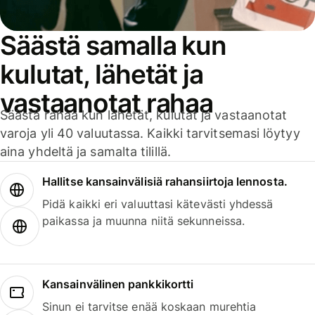
Säästä samalla kun
kulutat, lähetät ja
vastaanotat rahaa
Säästä rahaa kun lähetät, kulutat ja vastaanotat
varoja yli 40 valuutassa. Kaikki tarvitsemasi löytyy
aina yhdeltä ja samalta tilillä.
Hallitse kansainvälisiä rahansiirtoja lennosta.
Pidä kaikki eri valuuttasi kätevästi yhdessä
paikassa ja muunna niitä sekunneissa.
Kansainvälinen pankkikortti
Sinun ei tarvitse enää koskaan murehtia