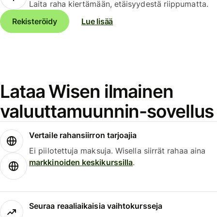
Laita raha kiertämään, etäisyydestä riippumatta.
Rekisteröidy
Lue lisää
Lataa Wisen ilmainen
valuuttamuunnin-sovellus
Vertaile rahansiirron tarjoajia
Ei piilotettuja maksuja. Wisella siirrät rahaa aina
markkinoiden keskikurssilla
.
Seuraa reaaliaikaisia vaihtokursseja