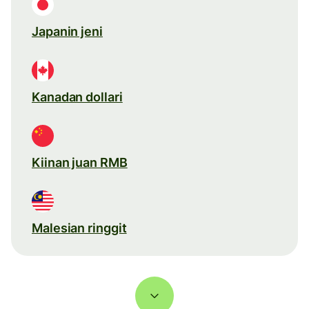
Japanin jeni
Kanadan dollari
Kiinan juan RMB
Malesian ringgit