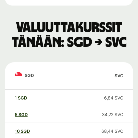
Valuuttakurssit
tänään: SGD → SVC
SGD
SVC
1
SGD
6,84
SVC
5
SGD
34,22
SVC
10
SGD
68,44
SVC