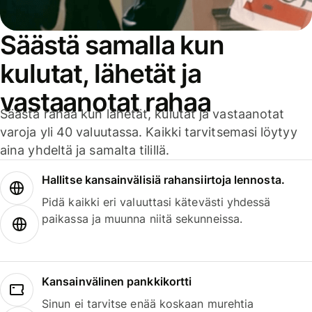
Säästä samalla kun
kulutat, lähetät ja
vastaanotat rahaa
Säästä rahaa kun lähetät, kulutat ja vastaanotat
varoja yli 40 valuutassa. Kaikki tarvitsemasi löytyy
aina yhdeltä ja samalta tilillä.
Hallitse kansainvälisiä rahansiirtoja lennosta.
Pidä kaikki eri valuuttasi kätevästi yhdessä
paikassa ja muunna niitä sekunneissa.
Kansainvälinen pankkikortti
Sinun ei tarvitse enää koskaan murehtia