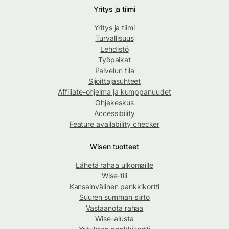
Yritys ja tiimi
Yritys ja tiimi
Turvallisuus
Lehdistö
Työpaikat
Palvelun tila
Sijoittajasuhteet
Affiliate-ohjelma ja kumppanuudet
Ohjekeskus
Accessibility
Feature availability checker
Wisen tuotteet
Lähetä rahaa ulkomaille
Wise-tili
Kansainvälinen pankkikortti
Suuren summan siirto
Vastaanota rahaa
Wise-alusta