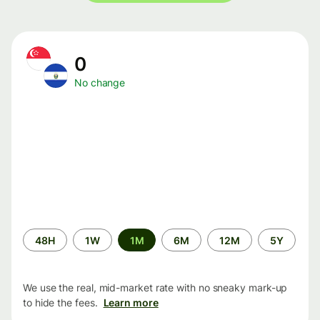
0
No change
Time
48H
1W
1M
6M
12M
5Y
period
We use the real, mid-market rate with no sneaky mark-up
to hide the fees.
Learn more