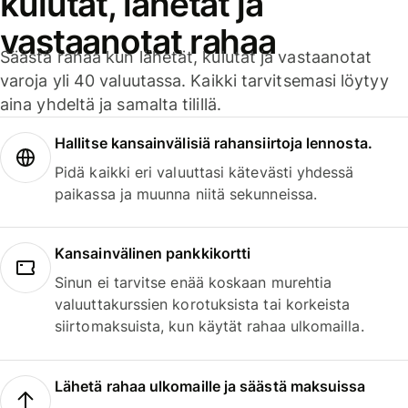
kulutat, lähetät ja
vastaanotat rahaa
Säästä rahaa kun lähetät, kulutat ja vastaanotat
varoja yli 40 valuutassa. Kaikki tarvitsemasi löytyy
aina yhdeltä ja samalta tilillä.
Hallitse kansainvälisiä rahansiirtoja lennosta.
Pidä kaikki eri valuuttasi kätevästi yhdessä
paikassa ja muunna niitä sekunneissa.
Kansainvälinen pankkikortti
Sinun ei tarvitse enää koskaan murehtia
valuuttakurssien korotuksista tai korkeista
siirtomaksuista, kun käytät rahaa ulkomailla.
Lähetä rahaa ulkomaille ja säästä maksuissa