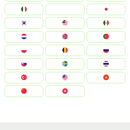
Italia
JA
Japan
South Korea
Malay
Mexico
Nederland
Norge
Portugal
Polska
România
Россия
Slovensko
Ruoŧŧa
ไทย
Türkiye
United States
Vietnam
中国
中國香港特別行政區