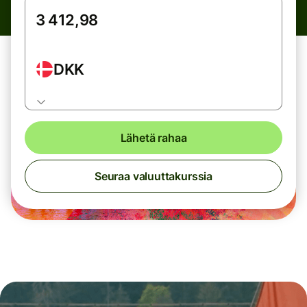
DKK
Lähetä rahaa
Seuraa valuuttakurssia