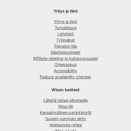
Yritys ja tiimi
Yritys ja tiimi
Turvallisuus
Lehdistö
Työpaikat
Palvelun tila
Sijoittajasuhteet
Affiliate-ohjelma ja kumppanuudet
Ohjekeskus
Accessibility
Feature availability checker
Wisen tuotteet
Lähetä rahaa ulkomaille
Wise-tili
Kansainvälinen pankkikortti
Suuren summan siirto
Vastaanota rahaa
Wise-alusta