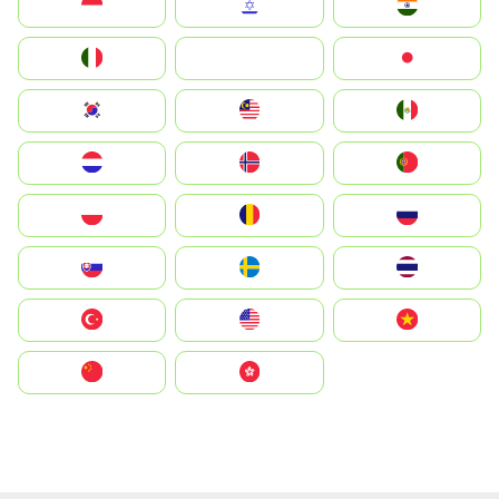
Indonesia
Israel
India
Italia
JA
Japan
South Korea
Malay
Mexico
Nederland
Norge
Portugal
Polska
România
Россия
Slovensko
Ruoŧŧa
ไทย
Türkiye
United States
Vietnam
中国
中國香港特別行政區