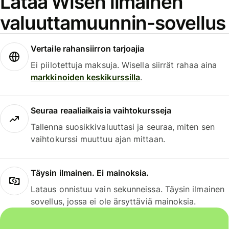
Lataa Wisen ilmainen
valuuttamuunnin-sovellus
Vertaile rahansiirron tarjoajia
Ei piilotettuja maksuja. Wisella siirrät rahaa aina
markkinoiden keskikurssilla
.
Seuraa reaaliaikaisia vaihtokursseja
Tallenna suosikkivaluuttasi ja seuraa, miten sen
vaihtokurssi muuttuu ajan mittaan.
Täysin ilmainen. Ei mainoksia.
Lataus onnistuu vain sekunneissa. Täysin ilmainen
sovellus, jossa ei ole ärsyttäviä mainoksia.