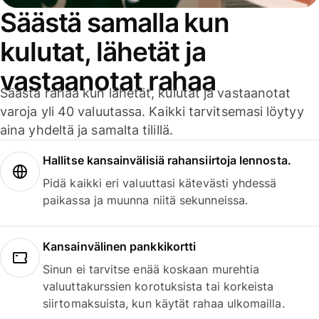
Säästä samalla kun
kulutat, lähetät ja
vastaanotat rahaa
Säästä rahaa kun lähetät, kulutat ja vastaanotat
varoja yli 40 valuutassa. Kaikki tarvitsemasi löytyy
aina yhdeltä ja samalta tilillä.
Hallitse kansainvälisiä rahansiirtoja lennosta.
Pidä kaikki eri valuuttasi kätevästi yhdessä
paikassa ja muunna niitä sekunneissa.
Kansainvälinen pankkikortti
Sinun ei tarvitse enää koskaan murehtia
valuuttakurssien korotuksista tai korkeista
siirtomaksuista, kun käytät rahaa ulkomailla.