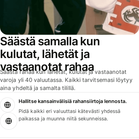
Säästä samalla kun
kulutat, lähetät ja
vastaanotat rahaa
Säästä rahaa kun lähetät, kulutat ja vastaanotat
varoja yli 40 valuutassa. Kaikki tarvitsemasi löytyy
aina yhdeltä ja samalta tilillä.
Hallitse kansainvälisiä rahansiirtoja lennosta.
Pidä kaikki eri valuuttasi kätevästi yhdessä
paikassa ja muunna niitä sekunneissa.