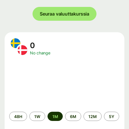
Seuraa valuuttakurssia
0
No change
Time
48H
1W
1M
6M
12M
5Y
period