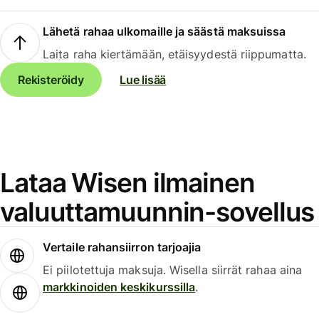
Lähetä rahaa ulkomaille ja säästä maksuissa
Laita raha kiertämään, etäisyydestä riippumatta.
Rekisteröidy
Lue lisää
Lataa Wisen ilmainen
valuuttamuunnin-sovellus
Vertaile rahansiirron tarjoajia
Ei piilotettuja maksuja. Wisella siirrät rahaa aina
markkinoiden keskikurssilla
.