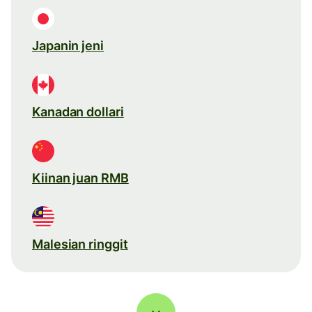
Japanin jeni
Kanadan dollari
Kiinan juan RMB
Malesian ringgit