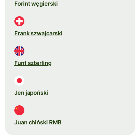
Forint węgierski
Frank szwajcarski
Funt szterling
Jen japoński
Juan chiński RMB