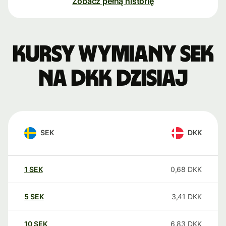
Zobacz pełną historię
Kursy wymiany SEK
na DKK dzisiaj
SEK
DKK
1
SEK
0,68
DKK
5
SEK
3,41
DKK
10
SEK
6,83
DKK