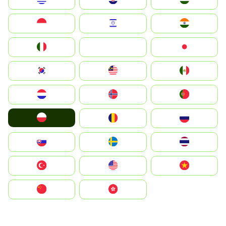
Indonesia
Israel
India
Italia
JA
Japan
South Korea
Malay
Mexico
Nederland
Norge
Portugal
Polska
România
Россия
Slovensko
Ruoŧŧa
ไทย
Türkiye
United States
Vietnam
中国
中國香港特別行政區