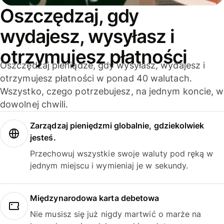
Oszczędzaj, gdy
wydajesz, wysyłasz i
otrzymujesz płatności
Oszczędzaj pieniądze, gdy wysyłasz, wydajesz i
otrzymujesz płatności w ponad 40 walutach.
Wszystko, czego potrzebujesz, na jednym koncie, w
dowolnej chwili.
Zarządzaj pieniędzmi globalnie, gdziekolwiek
jesteś.
Przechowuj wszystkie swoje waluty pod ręką w
jednym miejscu i wymieniaj je w sekundy.
Międzynarodowa karta debetowa
Nie musisz się już nigdy martwić o marże na