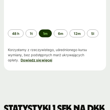
Przedział
48 h
1t
1m
6m
12m
5l
czasu
Korzystamy z rzeczywistego, uśrednionego kursu
wymiany, bez podstępnych marż ukrywających
opłaty.
Dowiedz się więcej
Statystyki 1 SEK na DKK