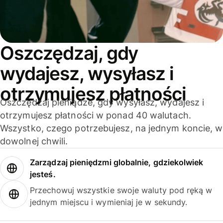
Oszczędzaj, gdy
wydajesz, wysyłasz i
otrzymujesz płatności
Oszczędzaj pieniądze, gdy wysyłasz, wydajesz i
otrzymujesz płatności w ponad 40 walutach.
Wszystko, czego potrzebujesz, na jednym koncie, w
dowolnej chwili.
Zarządzaj pieniędzmi globalnie, gdziekolwiek
jesteś.
Przechowuj wszystkie swoje waluty pod ręką w
jednym miejscu i wymieniaj je w sekundy.