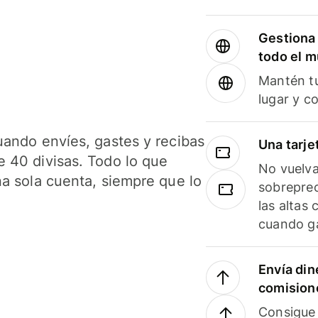
Gestiona 
todo el 
Mantén tu
lugar y c
uando envíes, gastes y recibas
Una tarje
 40 divisas. Todo lo que
No vuelva
na sola cuenta, siempre que lo
sobreprec
las altas
cuando ga
Envía din
comision
Consigue 