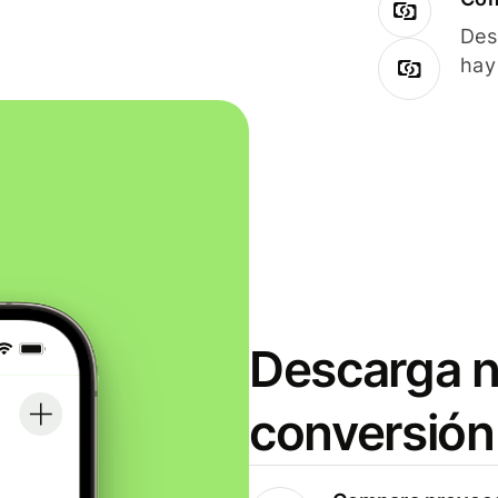
Des
hay
Descarga n
conversión