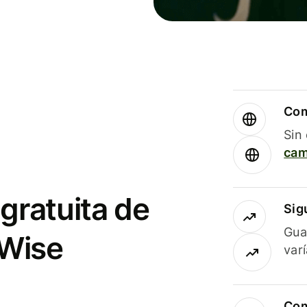
Com
Sin
cam
gratuita de
Sig
Gua
 Wise
var
Com