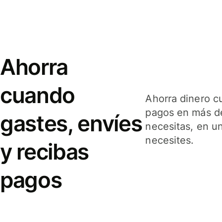
Ahorra
cuando
Ahorra dinero c
pagos en más de
gastes, envíes
necesitas, en u
necesites.
y recibas
pagos