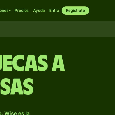
iones
Precios
Ayuda
Entra
Regístrate
ecas a
sas
. Wise es la