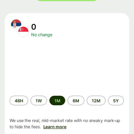
0
No change
Time
48H
1W
1M
6M
12M
5Y
period
We use the real, mid-market rate with no sneaky mark-up
to hide the fees.
Learn more