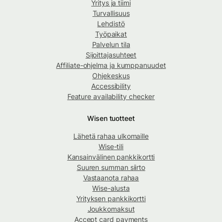
Yritys ja tiimi
Turvallisuus
Lehdistö
Työpaikat
Palvelun tila
Sijoittajasuhteet
Affiliate-ohjelma ja kumppanuudet
Ohjekeskus
Accessibility
Feature availability checker
Wisen tuotteet
Lähetä rahaa ulkomaille
Wise-tili
Kansainvälinen pankkikortti
Suuren summan siirto
Vastaanota rahaa
Wise-alusta
Yrityksen pankkikortti
Joukkomaksut
Accept card payments