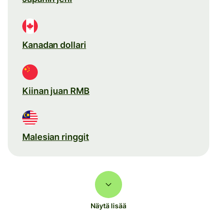
Kanadan dollari
Kiinan juan RMB
Malesian ringgit
Näytä lisää