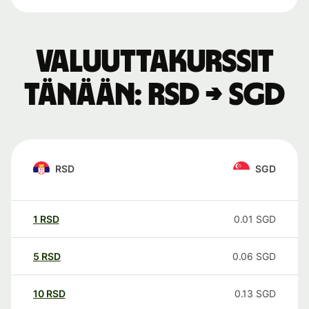
Valuuttakurssit
tänään: RSD → SGD
RSD
SGD
1
RSD
0.01
SGD
5
RSD
0.06
SGD
10
RSD
0.13
SGD