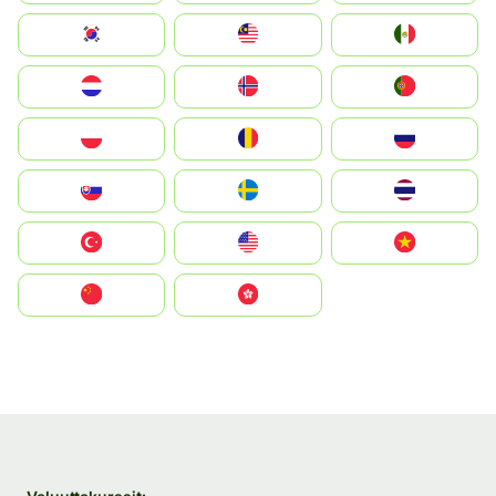
South Korea
Malay
Mexico
Nederland
Norge
Portugal
Polska
România
Россия
Slovensko
Ruoŧŧa
ไทย
Türkiye
United States
Vietnam
中国
中國香港特別行政區