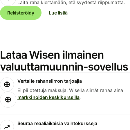
Laita raha kiertämään, etäisyydestä riippumatta.
Rekisteröidy
Lue lisää
Lataa Wisen ilmainen
valuuttamuunnin-sovellus
Vertaile rahansiirron tarjoajia
Ei piilotettuja maksuja. Wisella siirrät rahaa aina
markkinoiden keskikurssilla
.
Seuraa reaaliaikaisia vaihtokursseja