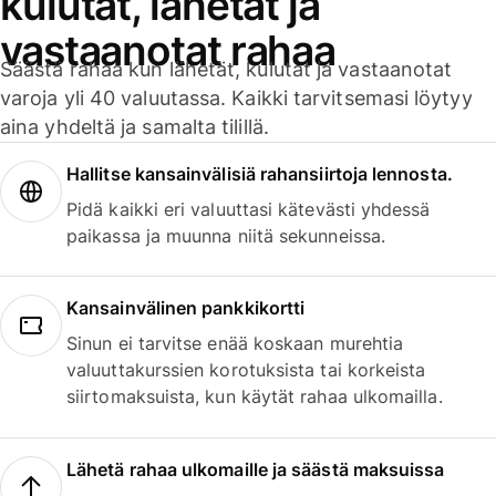
kulutat, lähetät ja
vastaanotat rahaa
Säästä rahaa kun lähetät, kulutat ja vastaanotat
varoja yli 40 valuutassa. Kaikki tarvitsemasi löytyy
aina yhdeltä ja samalta tilillä.
Hallitse kansainvälisiä rahansiirtoja lennosta.
Pidä kaikki eri valuuttasi kätevästi yhdessä
paikassa ja muunna niitä sekunneissa.
Kansainvälinen pankkikortti
Sinun ei tarvitse enää koskaan murehtia
valuuttakurssien korotuksista tai korkeista
siirtomaksuista, kun käytät rahaa ulkomailla.
Lähetä rahaa ulkomaille ja säästä maksuissa