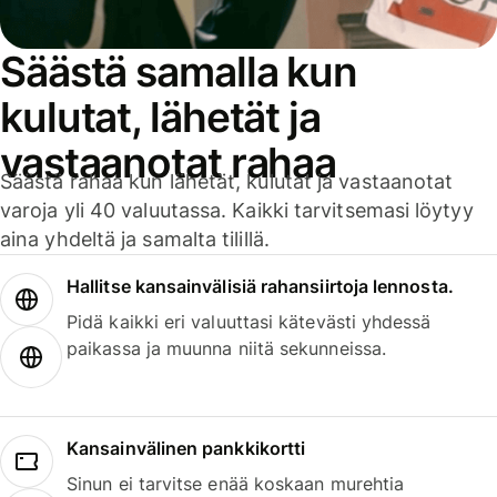
Säästä samalla kun
kulutat, lähetät ja
vastaanotat rahaa
Säästä rahaa kun lähetät, kulutat ja vastaanotat
varoja yli 40 valuutassa. Kaikki tarvitsemasi löytyy
aina yhdeltä ja samalta tilillä.
Hallitse kansainvälisiä rahansiirtoja lennosta.
Pidä kaikki eri valuuttasi kätevästi yhdessä
paikassa ja muunna niitä sekunneissa.
Kansainvälinen pankkikortti
Sinun ei tarvitse enää koskaan murehtia