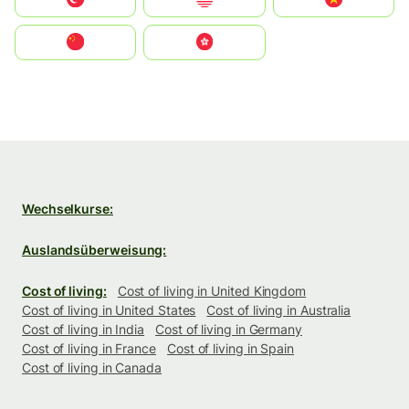
中国
中國香港特別行政區
Wechselkurse:
Auslandsüberweisung:
Cost of living:
Cost of living in United Kingdom
Cost of living in United States
Cost of living in Australia
Cost of living in India
Cost of living in Germany
Cost of living in France
Cost of living in Spain
Cost of living in Canada