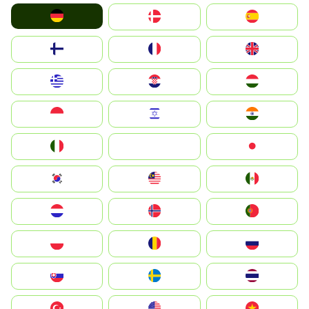
Deutschland
Denmark
España
Suomi
France
United Kingdom
Greece
Hrvatska
Magyarország
Indonesia
Israel
India
Italia
JA
Japan
South Korea
Malay
Mexico
Nederland
Norge
Portugal
Polska
România
Россия
Slovensko
Ruoŧŧa
ไทย
Türkiye
United States
Vietnam