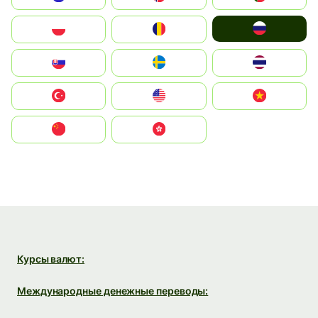
Россия
Polska
România
Slovensko
Ruoŧŧa
ไทย
Türkiye
United States
Vietnam
中国
中國香港特別行政區
Курсы валют:
Международные денежные переводы: