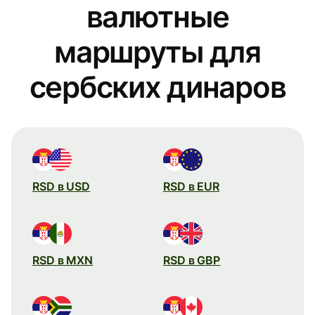
валютные
маршруты для
сербских динаров
RSD в USD
RSD в EUR
RSD в MXN
RSD в GBP