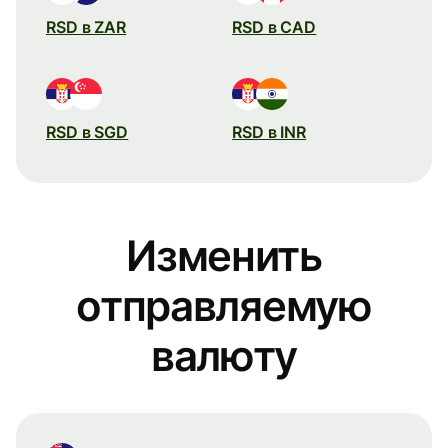
RSD в ZAR
RSD в CAD
RSD в SGD
RSD в INR
Изменить
отправляемую
валюту