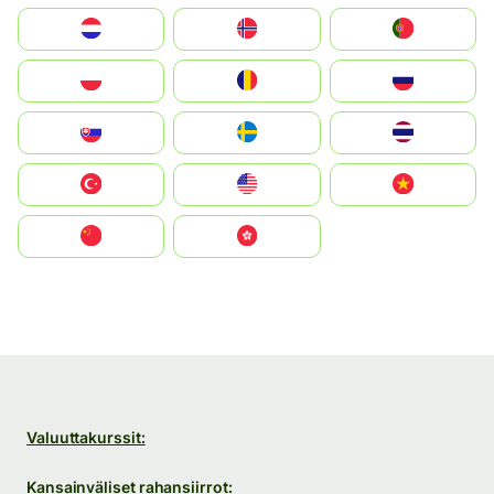
Nederland
Norge
Portugal
Polska
România
Россия
Slovensko
Ruoŧŧa
ไทย
Türkiye
United States
Vietnam
中国
中國香港特別行政區
Valuuttakurssit:
Kansainväliset rahansiirrot: