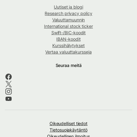
Uutiset ja blogi
Research privacy policy
Valuuttamuunnin
International stock ticker
Swift-/BIC-koodit
IBAN-koodit
Kurssihälytykset
Vertaa valuuttakursseja
Seuraa meitä
Oikeudelliset tiedot
Tietosuojakäytäntö
Oikeudellinen ilmoitus