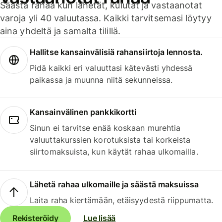
Säästä rahaa kun lähetät, kulutat ja vastaanotat
varoja yli 40 valuutassa. Kaikki tarvitsemasi löytyy
aina yhdeltä ja samalta tilillä.
Hallitse kansainvälisiä rahansiirtoja lennosta.
Pidä kaikki eri valuuttasi kätevästi yhdessä
paikassa ja muunna niitä sekunneissa.
Kansainvälinen pankkikortti
Sinun ei tarvitse enää koskaan murehtia
valuuttakurssien korotuksista tai korkeista
siirtomaksuista, kun käytät rahaa ulkomailla.
Lähetä rahaa ulkomaille ja säästä maksuissa
Laita raha kiertämään, etäisyydestä riippumatta.
Rekisteröidy
Lue lisää