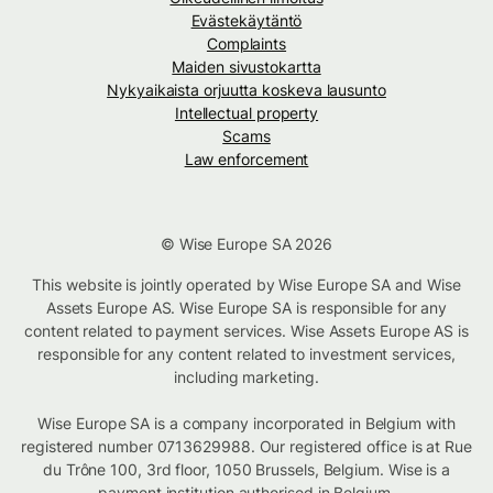
Evästekäytäntö
Complaints
Maiden sivustokartta
Nykyaikaista orjuutta koskeva lausunto
Intellectual property
Scams
Law enforcement
© Wise Europe SA 2026
This website is jointly operated by Wise Europe SA and Wise
Assets Europe AS. Wise Europe SA is responsible for any
content related to payment services. Wise Assets Europe AS is
responsible for any content related to investment services,
including marketing.
Wise Europe SA is a company incorporated in Belgium with
registered number 0713629988. Our registered office is at Rue
du Trône 100, 3rd floor, 1050 Brussels, Belgium. Wise is a
payment institution authorised in Belgium.