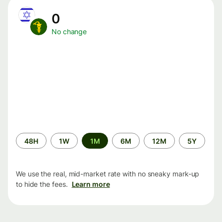
0
No change
Time
48H
1W
1M
6M
12M
5Y
period
We use the real, mid-market rate with no sneaky mark-up
to hide the fees.
Learn more