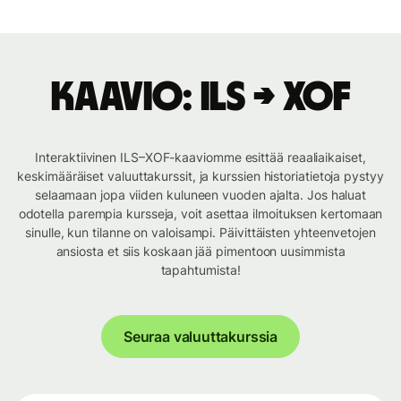
Kaavio: ILS → XOF
Interaktiivinen ILS–XOF-kaaviomme esittää reaaliaikaiset,
keskimääräiset valuuttakurssit, ja kurssien historiatietoja pystyy
selaamaan jopa viiden kuluneen vuoden ajalta. Jos haluat
odotella parempia kursseja, voit asettaa ilmoituksen kertomaan
sinulle, kun tilanne on valoisampi. Päivittäisten yhteenvetojen
ansiosta et siis koskaan jää pimentoon uusimmista
tapahtumista!
Seuraa valuuttakurssia