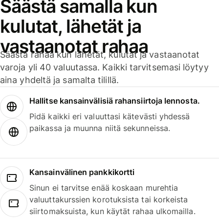
Säästä samalla kun
kulutat, lähetät ja
vastaanotat rahaa
Säästä rahaa kun lähetät, kulutat ja vastaanotat
varoja yli 40 valuutassa. Kaikki tarvitsemasi löytyy
aina yhdeltä ja samalta tilillä.
Hallitse kansainvälisiä rahansiirtoja lennosta.
Pidä kaikki eri valuuttasi kätevästi yhdessä
paikassa ja muunna niitä sekunneissa.
Kansainvälinen pankkikortti
Sinun ei tarvitse enää koskaan murehtia
valuuttakurssien korotuksista tai korkeista
siirtomaksuista, kun käytät rahaa ulkomailla.