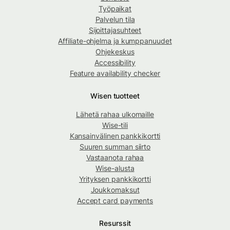
Työpaikat
Palvelun tila
Sijoittajasuhteet
Affiliate-ohjelma ja kumppanuudet
Ohjekeskus
Accessibility
Feature availability checker
Wisen tuotteet
Lähetä rahaa ulkomaille
Wise-tili
Kansainvälinen pankkikortti
Suuren summan siirto
Vastaanota rahaa
Wise-alusta
Yrityksen pankkikortti
Joukkomaksut
Accept card payments
Resurssit