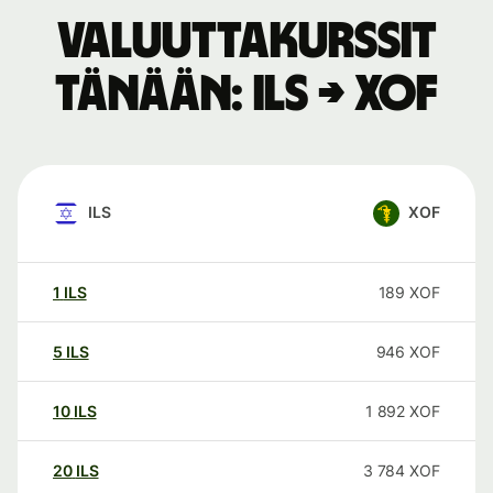
Valuuttakurssit
tänään: ILS → XOF
ILS
XOF
1
ILS
189
XOF
5
ILS
946
XOF
10
ILS
1 892
XOF
20
ILS
3 784
XOF