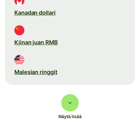
Kanadan dollari
Kiinan juan RMB
Malesian ringgit
Näytä lisää