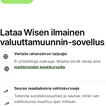
Lataa Wisen ilmainen
valuuttamuunnin-sovellus
Vertaile rahansiirron tarjoajia
Ei piilotettuja maksuja. Wisella siirrät rahaa aina
markkinoiden keskikurssilla
.
Seuraa reaaliaikaisia vaihtokursseja
Tallenna suosikkivaluuttasi ja seuraa, miten sen
vaihtokurssi muuttuu ajan mittaan.