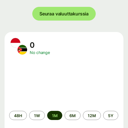
Seuraa valuuttakurssia
0
No change
Time
48H
1W
1M
6M
12M
5Y
period