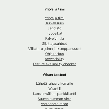
Yritys ja tiimi
Yritys ja tiimi
Turvallisuus
Lehdistö
Työpaikat
Palvelun tila
Sijoittajasuhteet
Affiliate-ohjelma ja kumppanuudet
Ohjekeskus
Accessibility
Feature availability checker
Wisen tuotteet
Lähetä rahaa ulkomaille
Wise-tili
Kansainvälinen pankkikortti
Suuren summan siirto
Vastaanota rahaa
Wise-alusta