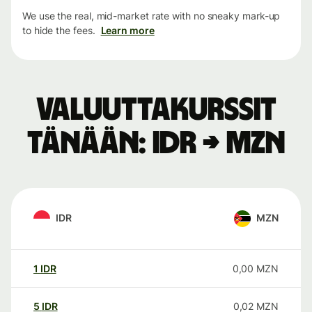
We use the real, mid-market rate with no sneaky mark-up
to hide the fees.
Learn more
Valuuttakurssit
tänään: IDR → MZN
IDR
MZN
1
IDR
0,00
MZN
5
IDR
0,02
MZN