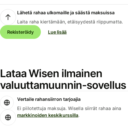
Lähetä rahaa ulkomaille ja säästä maksuissa
Laita raha kiertämään, etäisyydestä riippumatta.
Rekisteröidy
Lue lisää
Lataa Wisen ilmainen
valuuttamuunnin-sovellus
Vertaile rahansiirron tarjoajia
Ei piilotettuja maksuja. Wisella siirrät rahaa aina
markkinoiden keskikurssilla
.