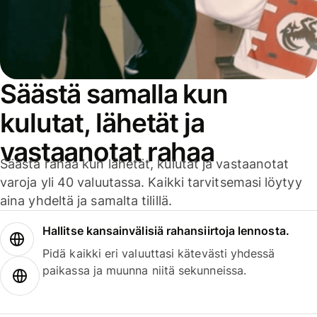
Säästä samalla kun
kulutat, lähetät ja
vastaanotat rahaa
Säästä rahaa kun lähetät, kulutat ja vastaanotat
varoja yli 40 valuutassa. Kaikki tarvitsemasi löytyy
aina yhdeltä ja samalta tilillä.
Hallitse kansainvälisiä rahansiirtoja lennosta.
Pidä kaikki eri valuuttasi kätevästi yhdessä
paikassa ja muunna niitä sekunneissa.