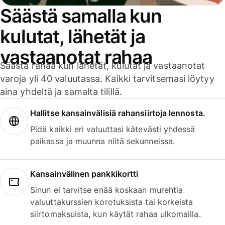
Säästä samalla kun
kulutat, lähetät ja
vastaanotat rahaa
Säästä rahaa kun lähetät, kulutat ja vastaanotat
varoja yli 40 valuutassa. Kaikki tarvitsemasi löytyy
aina yhdeltä ja samalta tilillä.
Hallitse kansainvälisiä rahansiirtoja lennosta.
Pidä kaikki eri valuuttasi kätevästi yhdessä
paikassa ja muunna niitä sekunneissa.
Kansainvälinen pankkikortti
Sinun ei tarvitse enää koskaan murehtia
valuuttakurssien korotuksista tai korkeista
siirtomaksuista, kun käytät rahaa ulkomailla.