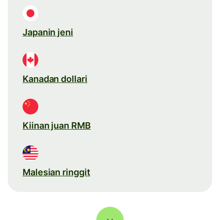
Japanin jeni
Kanadan dollari
Kiinan juan RMB
Malesian ringgit