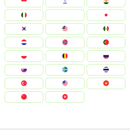
Indonesia
Israel
India
Italia
JA
Japan
South Korea
Malay
Mexico
Nederland
Norge
Portugal
Polska
România
Россия
Slovensko
Ruoŧŧa
ไทย
Türkiye
United States
Vietnam
中国
中國香港特別行政區