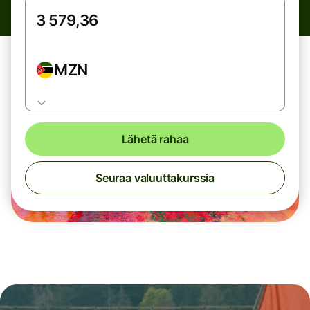
MZN
Lähetä rahaa
Seuraa valuuttakurssia