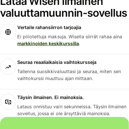
Lataa Wisen ilmainen
valuuttamuunnin-sovellus
Vertaile rahansiirron tarjoajia
Ei piilotettuja maksuja. Wisella siirrät rahaa aina
markkinoiden keskikurssilla
.
Seuraa reaaliaikaisia vaihtokursseja
Tallenna suosikkivaluuttasi ja seuraa, miten sen
vaihtokurssi muuttuu ajan mittaan.
Täysin ilmainen. Ei mainoksia.
Lataus onnistuu vain sekunneissa. Täysin ilmainen
sovellus, jossa ei ole ärsyttäviä mainoksia.