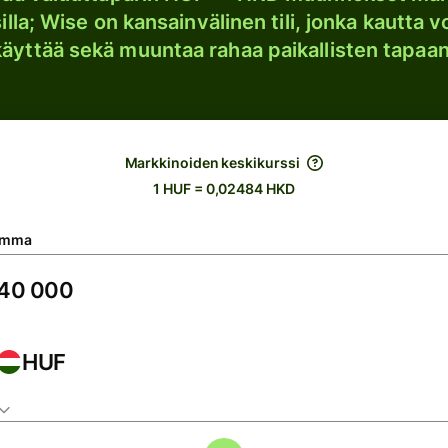
lla; Wise on kansainvälinen tili, jonka kautta vo
käyttää sekä muuntaa rahaa paikallisten tapaan
Markkinoiden keskikurssi
1 HUF = 0,02484 HKD
umma
HUF