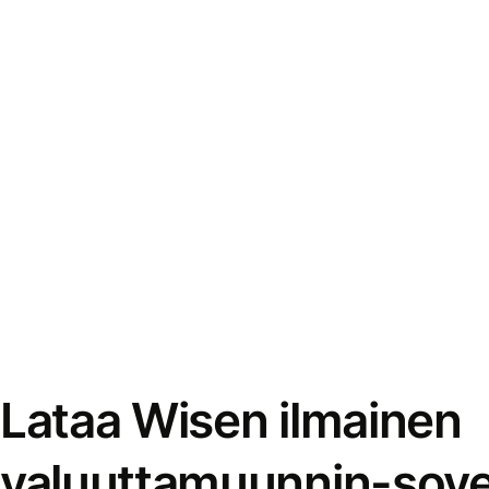
Lataa Wisen ilmainen
valuuttamuunnin-sove