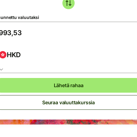
unnettu valuutaksi
HKD
Lähetä rahaa
Seuraa valuuttakurssia