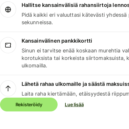
Hallitse kansainvälisiä rahansiirtoja lenno
Pidä kaikki eri valuuttasi kätevästi yhdessä
sekunneissa.
Kansainvälinen pankkikortti
Sinun ei tarvitse enää koskaan murehtia va
korotuksista tai korkeista siirtomaksuista,
ulkomailla.
Lähetä rahaa ulkomaille ja säästä maksuis
Laita raha kiertämään, etäisyydestä riippu
Rekisteröidy
Lue lisää