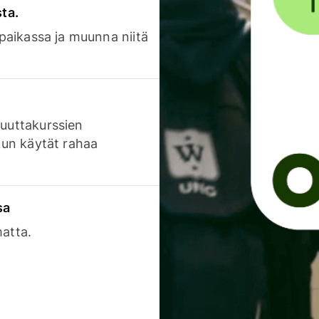
sta.
 paikassa ja muunna niitä
luuttakurssien
 kun käytät rahaa
sa
matta.