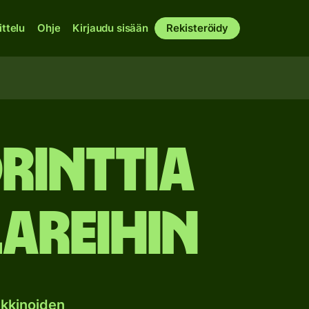
ittelu
Ohje
Kirjaudu sisään
Rekisteröidy
rinttia
areihin
kkinoiden