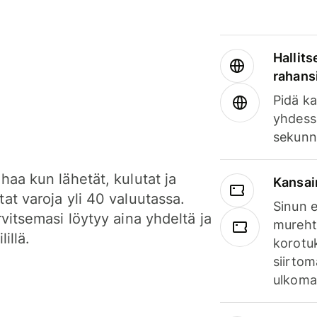
Hallits
rahansi
Pidä ka
yhdess
sekunn
haa kun lähetät, kulutat ja
Kansai
at varoja yli 40 valuutassa.
Sinun e
rvitsemasi löytyy aina yhdeltä ja
mureht
lillä.
korotuk
siirtom
ulkomai