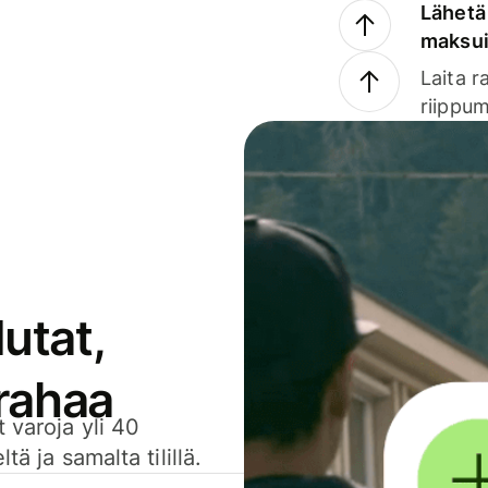
Lähetä 
maksu
Laita r
riippum
utat,
 rahaa
 varoja yli 40
ä ja samalta tilillä.