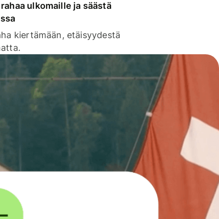
rahaa ulkomaille ja säästä
issa
aha kiertämään, etäisyydestä
atta.