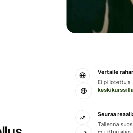
Vertaile rahan
Ei piilotettuj
keskikurssill
Seuraa reaali
Tallenna suosi
llus
muuttuu ajan 