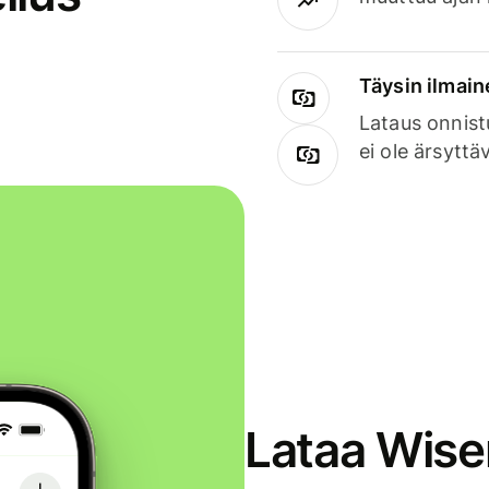
Täysin ilmain
Lataus onnist
ei ole ärsyttä
Lataa Wise