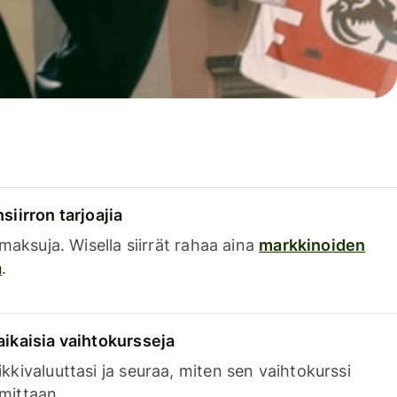
siirron tarjoajia
a maksuja. Wisella siirrät rahaa aina
markkinoiden
a
.
aikaisia vaihtokursseja
kkivaluuttasi ja seuraa, miten sen vaihtokurssi
mittaan.