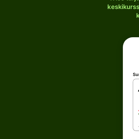
keskikurssi
S