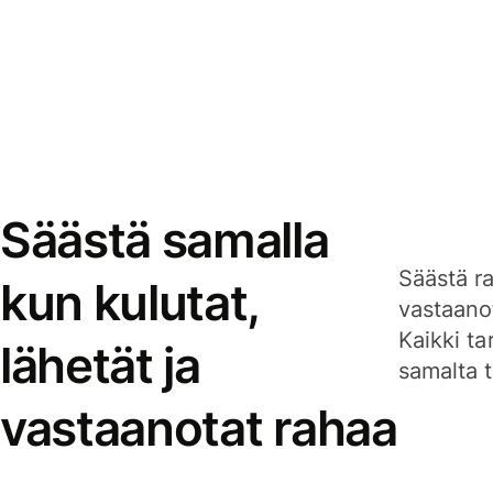
Säästä samalla
Säästä ra
kun kulutat,
vastaanot
Kaikki ta
lähetät ja
samalta ti
vastaanotat rahaa