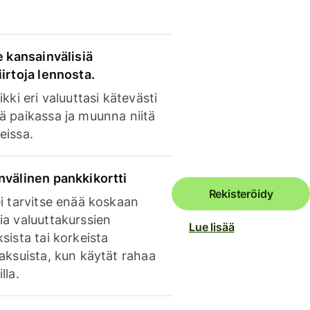
e kansainvälisiä
irtoja lennosta.
ikki eri valuuttasi kätevästi
ä paikassa ja muunna niitä
eissa.
nvälinen pankkikortti
Rekisteröidy
i tarvitse enää koskaan
ia valuuttakurssien
Lue lisää
sista tai korkeista
aksuista, kun käytät rahaa
lla.