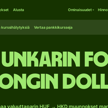
ykset
Alusta
Ominaisuudet
Hinno
 kurssihälytyksiä
Vertaa pankkikursseja
 Unkarin fo
ngin doll
joaa valuuttaparin HUF → HKD muunnokset mar