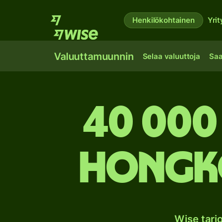
Henkilökohtainen
Yrit
Valuuttamuunnin
Selaa valuuttoja
Saa
40 000
Hongko
Wise tar