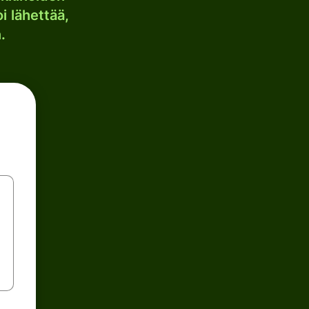
i lähettää,
.