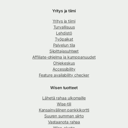
Yritys ja tiimi
Yritys ja tiimi
Turvallisuus
Lehdistö
Työpaikat
Palvelun tila
Sijoittajasuhteet
Affiliate-ohjelma ja kumppanuudet
Ohjekeskus
Accessibility
Feature availability checker
Wisen tuotteet
Lähetä rahaa ulkomaille
Wise-tili
Kansainvälinen pankkikortti
Suuren summan siirto
Vastaanota rahaa
Wise-alusta