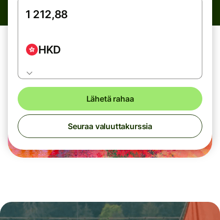
HKD
Lähetä rahaa
Seuraa valuuttakurssia