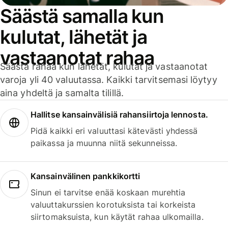
Säästä samalla kun
kulutat, lähetät ja
vastaanotat rahaa
Säästä rahaa kun lähetät, kulutat ja vastaanotat
varoja yli 40 valuutassa. Kaikki tarvitsemasi löytyy
aina yhdeltä ja samalta tilillä.
Hallitse kansainvälisiä rahansiirtoja lennosta.
Pidä kaikki eri valuuttasi kätevästi yhdessä
paikassa ja muunna niitä sekunneissa.
Kansainvälinen pankkikortti
Sinun ei tarvitse enää koskaan murehtia
valuuttakurssien korotuksista tai korkeista
siirtomaksuista, kun käytät rahaa ulkomailla.