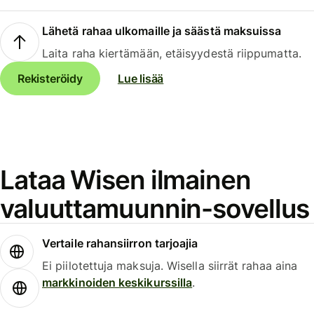
Lähetä rahaa ulkomaille ja säästä maksuissa
Laita raha kiertämään, etäisyydestä riippumatta.
Rekisteröidy
Lue lisää
Lataa Wisen ilmainen
valuuttamuunnin-sovellus
Vertaile rahansiirron tarjoajia
Ei piilotettuja maksuja. Wisella siirrät rahaa aina
markkinoiden keskikurssilla
.