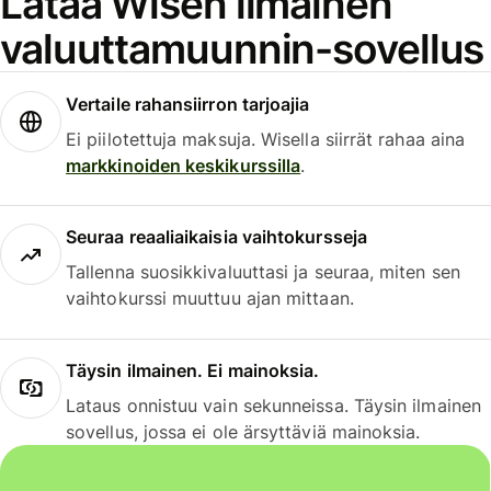
Lataa Wisen ilmainen
valuuttamuunnin-sovellus
Vertaile rahansiirron tarjoajia
Ei piilotettuja maksuja. Wisella siirrät rahaa aina
markkinoiden keskikurssilla
.
Seuraa reaaliaikaisia vaihtokursseja
Tallenna suosikkivaluuttasi ja seuraa, miten sen
vaihtokurssi muuttuu ajan mittaan.
Täysin ilmainen. Ei mainoksia.
Lataus onnistuu vain sekunneissa. Täysin ilmainen
sovellus, jossa ei ole ärsyttäviä mainoksia.