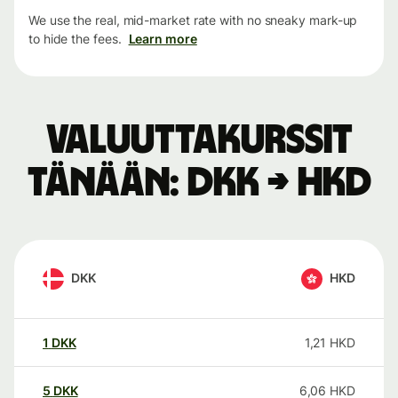
We use the real, mid-market rate with no sneaky mark-up
to hide the fees.
Learn more
Valuuttakurssit
tänään: DKK → HKD
DKK
HKD
1
DKK
1,21
HKD
5
DKK
6,06
HKD