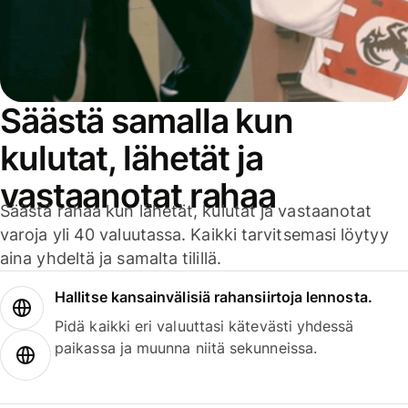
Säästä samalla kun
kulutat, lähetät ja
vastaanotat rahaa
Säästä rahaa kun lähetät, kulutat ja vastaanotat
varoja yli 40 valuutassa. Kaikki tarvitsemasi löytyy
aina yhdeltä ja samalta tilillä.
Hallitse kansainvälisiä rahansiirtoja lennosta.
Pidä kaikki eri valuuttasi kätevästi yhdessä
paikassa ja muunna niitä sekunneissa.