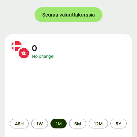
Seuraa valuuttakurssia
0
No change
Time
48H
1W
1M
6M
12M
5Y
period