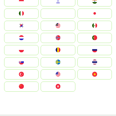
Indonesia
Israel
India
Italia
JA
Japan
South Korea
Malay
Mexico
Nederland
Norge
Portugal
Polska
România
Россия
Slovensko
Ruoŧŧa
ไทย
Türkiye
United States
Vietnam
中国
中國香港特別行政區