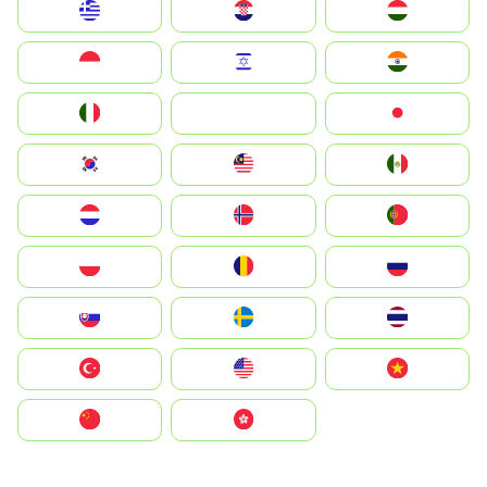
Greece
Hrvatska
Magyarország
Indonesia
Israel
India
Italia
JA
Japan
South Korea
Malay
Mexico
Nederland
Norge
Portugal
Polska
România
Россия
Slovensko
Ruoŧŧa
ไทย
Türkiye
United States
Vietnam
中国
中國香港特別行政區