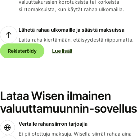
valuuttakurssien korotuksista tai korkeista
siirtomaksuista, kun käytät rahaa ulkomailla.
Lähetä rahaa ulkomaille ja säästä maksuissa
Laita raha kiertämään, etäisyydestä riippumatta.
Rekisteröidy
Lue lisää
Lataa Wisen ilmainen
valuuttamuunnin-sovellus
Vertaile rahansiirron tarjoajia
Ei piilotettuja maksuja. Wisella siirrät rahaa aina