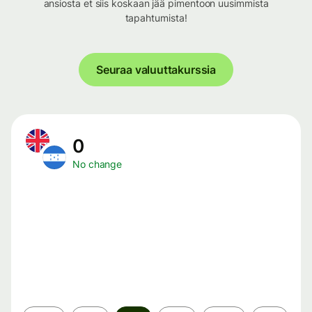
ansiosta et siis koskaan jää pimentoon uusimmista
tapahtumista!
Seuraa valuuttakurssia
0
No change