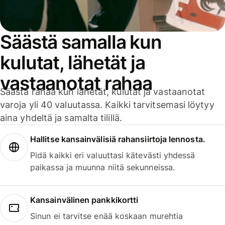
Säästä samalla kun
kulutat, lähetät ja
vastaanotat rahaa
Säästä rahaa kun lähetät, kulutat ja vastaanotat
varoja yli 40 valuutassa. Kaikki tarvitsemasi löytyy
aina yhdeltä ja samalta tilillä.
Hallitse kansainvälisiä rahansiirtoja lennosta.
Pidä kaikki eri valuuttasi kätevästi yhdessä
paikassa ja muunna niitä sekunneissa.
Kansainvälinen pankkikortti
Sinun ei tarvitse enää koskaan murehtia