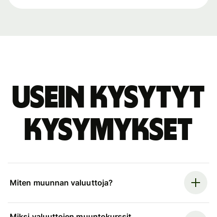
Usein kysytyt
kysymykset
Miten muunnan valuuttoja?
Miksi valuuttojen muuntokurssit