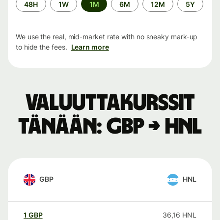
Time
48H
1W
1M
6M
12M
5Y
period
We use the real, mid-market rate with no sneaky mark-up
to hide the fees.
Learn more
Valuuttakurssit
tänään: GBP → HNL
GBP
HNL
1
GBP
36,16
HNL