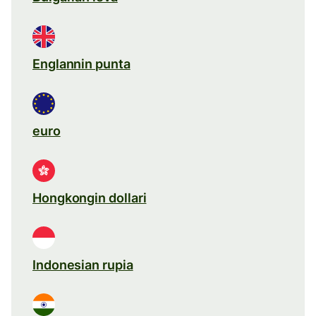
Englannin punta
euro
Hongkongin dollari
Indonesian rupia