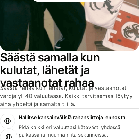
Säästä samalla kun
kulutat, lähetät ja
vastaanotat rahaa
Säästä rahaa kun lähetät, kulutat ja vastaanotat
varoja yli 40 valuutassa. Kaikki tarvitsemasi löytyy
aina yhdeltä ja samalta tilillä.
Hallitse kansainvälisiä rahansiirtoja lennosta.
Pidä kaikki eri valuuttasi kätevästi yhdessä
paikassa ja muunna niitä sekunneissa.