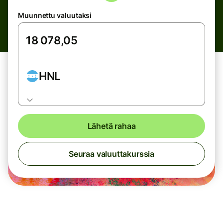
Muunnettu valuutaksi
HNL
Lähetä rahaa
Seuraa valuuttakurssia