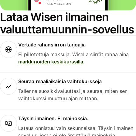
Lataa Wisen ilmainen
valuuttamuunnin-sovellus
Vertaile rahansiirron tarjoajia
Ei piilotettuja maksuja. Wisella siirrät rahaa aina
markkinoiden keskikurssilla
.
Seuraa reaaliaikaisia vaihtokursseja
Tallenna suosikkivaluuttasi ja seuraa, miten sen
vaihtokurssi muuttuu ajan mittaan.
Täysin ilmainen. Ei mainoksia.
Lataus onnistuu vain sekunneissa. Täysin ilmainen
sovellus, jossa ei ole ärsyttäviä mainoksia.