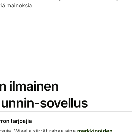
viä mainoksia.
n ilmainen
unnin-sovellus
rron tarjoajia
ksuja. Wisella siirrät rahaa aina
markkinoiden