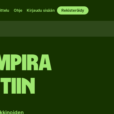
ittelu
Ohje
Kirjaudu sisään
Rekisteröidy
mpira
tiin
kkinoiden