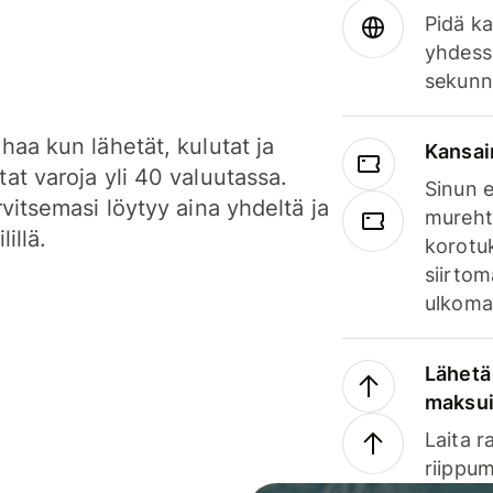
Pidä ka
yhdess
sekunn
haa kun lähetät, kulutat ja
Kansai
at varoja yli 40 valuutassa.
Sinun e
rvitsemasi löytyy aina yhdeltä ja
mureht
lillä.
korotuk
siirtom
ulkomai
Lähetä 
maksu
Laita r
riippum