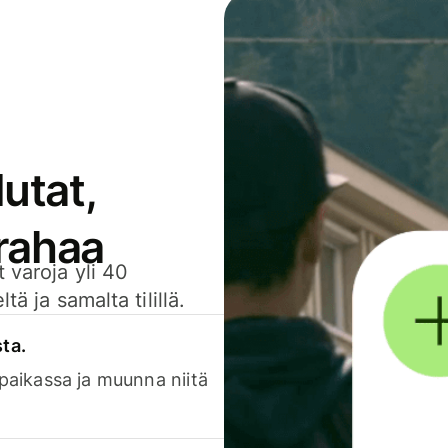
utat,
 rahaa
 varoja yli 40
ä ja samalta tilillä.
sta.
 paikassa ja muunna niitä