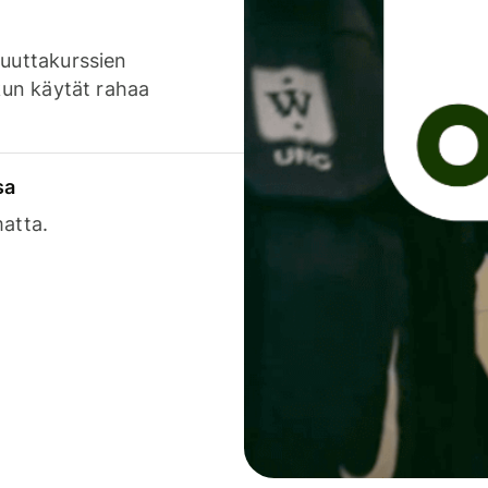
luuttakurssien
 kun käytät rahaa
sa
matta.