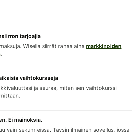
siirron tarjoajia
a maksuja. Wisella siirrät rahaa aina
markkinoiden
a
.
aikaisia vaihtokursseja
kkivaluuttasi ja seuraa, miten sen vaihtokurssi
mittaan.
en. Ei mainoksia.
uu vain sekunneissa. Täysin ilmainen sovellus, jossa