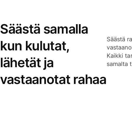
Säästä samalla
Säästä ra
kun kulutat,
vastaanot
Kaikki ta
lähetät ja
samalta ti
vastaanotat rahaa