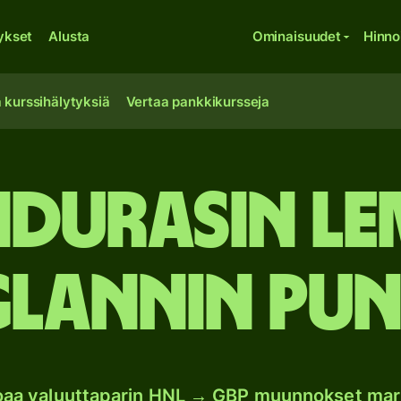
ykset
Alusta
Ominaisuudet
Hinno
 kurssihälytyksiä
Vertaa pankkikursseja
ndurasin le
lannin pun
joaa valuuttaparin HNL → GBP muunnokset mar