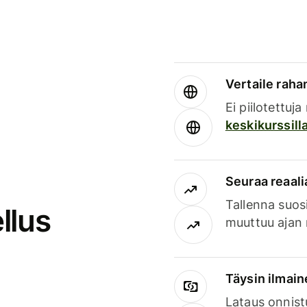
Vertaile rahan
Ei piilotettuj
keskikurssill
Seuraa reaali
Tallenna suosi
llus
muuttuu ajan 
Täysin ilmain
Lataus onnist