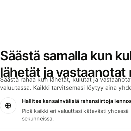
Säästä samalla kun kul
lähetät ja vastaanotat
Säästä rahaa kun lähetät, kulutat ja vastaanotat
valuutassa. Kaikki tarvitsemasi löytyy aina yhdelt
Hallitse kansainvälisiä rahansiirtoja lenno
Pidä kaikki eri valuuttasi kätevästi yhdessä
sekunneissa.