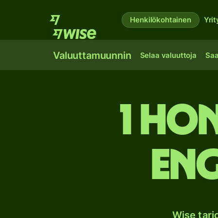
Henkilökohtainen
Yrit
Valuuttamuunnin
Selaa valuuttoja
Saa
1 Ho
Eng
Wise tar