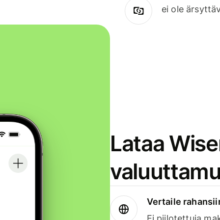
ei ole ärsyttä
Lataa Wise
valuuttamu
Vertaile rahansii
Ei piilotettuja ma