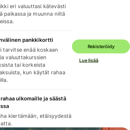
ikki eri valuuttasi kätevästi
ä paikassa ja muunna niitä
eissa.
nvälinen pankkikortti
Rekisteröidy
i tarvitse enää koskaan
ia valuuttakurssien
Lue lisää
sista tai korkeista
aksuista, kun käytät rahaa
lla.
rahaa ulkomaille ja säästä
issa
aha kiertämään, etäisyydestä
atta.