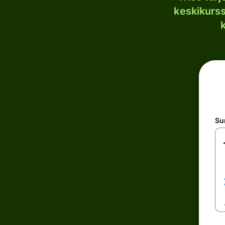
keskikurssi
S