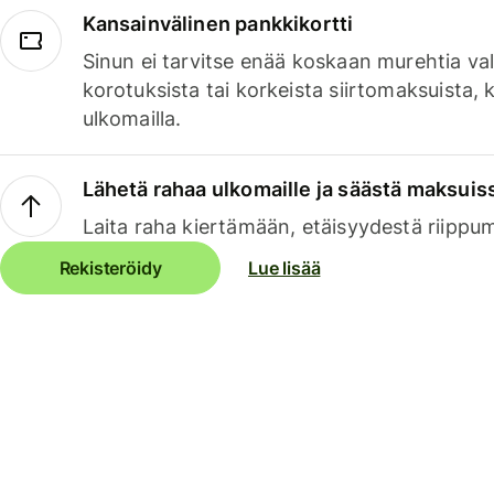
Kansainvälinen pankkikortti
Sinun ei tarvitse enää koskaan murehtia va
korotuksista tai korkeista siirtomaksuista,
ulkomailla.
Lähetä rahaa ulkomaille ja säästä maksuis
Laita raha kiertämään, etäisyydestä riippu
Rekisteröidy
Lue lisää