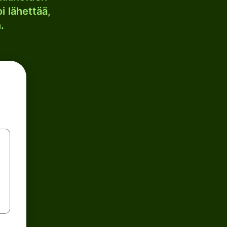
i lähettää,
.