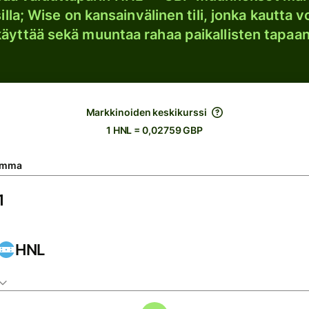
lla; Wise on kansainvälinen tili, jonka kautta vo
käyttää sekä muuntaa rahaa paikallisten tapaan
Markkinoiden keskikurssi
1 HNL = 0,02759 GBP
umma
HNL