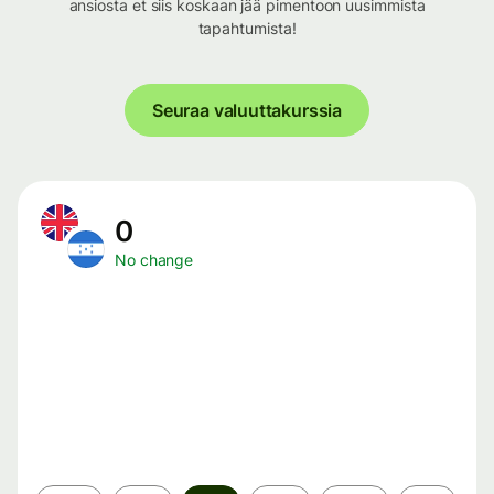
ansiosta et siis koskaan jää pimentoon uusimmista
tapahtumista!
Seuraa valuuttakurssia
0
No change