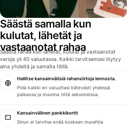
Säästä samalla kun
kulutat, lähetät ja
vastaanotat rahaa
Säästä rahaa kun lähetät, kulutat ja vastaanotat
varoja yli 40 valuutassa. Kaikki tarvitsemasi löytyy
aina yhdeltä ja samalta tilillä.
Hallitse kansainvälisiä rahansiirtoja lennosta.
Pidä kaikki eri valuuttasi kätevästi yhdessä
paikassa ja muunna niitä sekunneissa.
Kansainvälinen pankkikortti
Sinun ei tarvitse enää koskaan murehtia