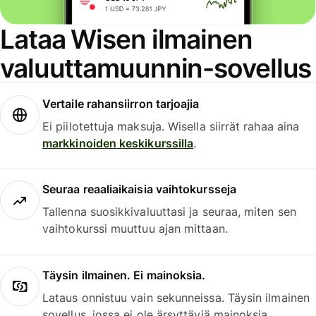
Lataa Wisen ilmainen
valuuttamuunnin-sovellus
Vertaile rahansiirron tarjoajia
Ei piilotettuja maksuja. Wisella siirrät rahaa aina
markkinoiden keskikurssilla
.
Seuraa reaaliaikaisia vaihtokursseja
Tallenna suosikkivaluuttasi ja seuraa, miten sen
vaihtokurssi muuttuu ajan mittaan.
Täysin ilmainen. Ei mainoksia.
Lataus onnistuu vain sekunneissa. Täysin ilmainen
sovellus, jossa ei ole ärsyttäviä mainoksia.