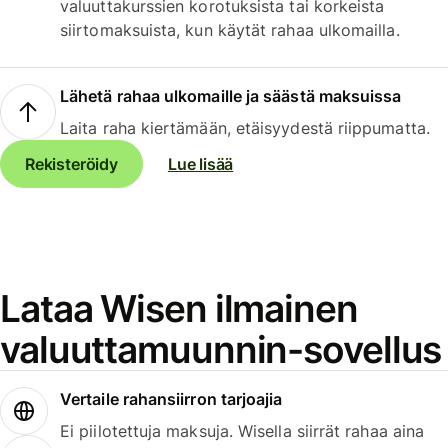
valuuttakurssien korotuksista tai korkeista
siirtomaksuista, kun käytät rahaa ulkomailla.
Lähetä rahaa ulkomaille ja säästä maksuissa
Laita raha kiertämään, etäisyydestä riippumatta.
Rekisteröidy
Lue lisää
Lataa Wisen ilmainen
valuuttamuunnin-sovellus
Vertaile rahansiirron tarjoajia
Ei piilotettuja maksuja. Wisella siirrät rahaa aina