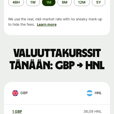
Time
48H
1W
1M
6M
12M
5Y
period
We use the real, mid-market rate with no sneaky mark-up
to hide the fees.
Learn more
Valuuttakurssit
tänään: GBP → HNL
GBP
HNL
1
GBP
36,09
HNL