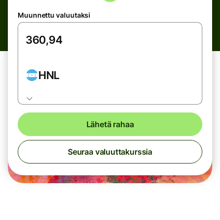
Muunnettu valuutaksi
HNL
Lähetä rahaa
Seuraa valuuttakurssia