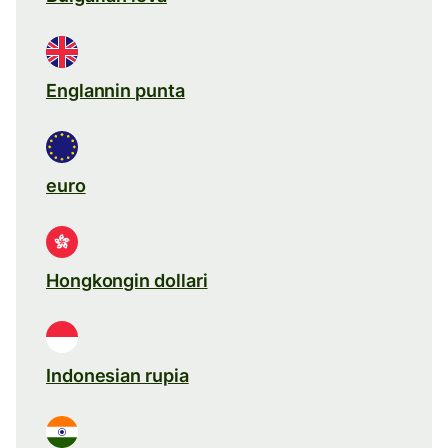
Englannin punta
euro
Hongkongin dollari
Indonesian rupia