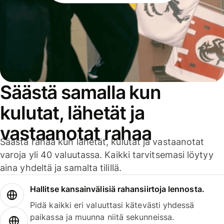
Säästä samalla kun
kulutat, lähetät ja
vastaanotat rahaa
Säästä rahaa kun lähetät, kulutat ja vastaanotat
varoja yli 40 valuutassa. Kaikki tarvitsemasi löytyy
aina yhdeltä ja samalta tilillä.
Hallitse kansainvälisiä rahansiirtoja lennosta.
Pidä kaikki eri valuuttasi kätevästi yhdessä
paikassa ja muunna niitä sekunneissa.