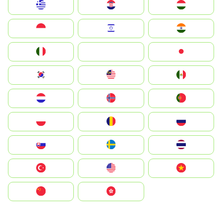
Greece
Hrvatska
Magyarország
Indonesia
Israel
India
Italia
JA
Japan
South Korea
Malay
Mexico
Nederland
Norge
Portugal
Polska
România
Россия
Slovensko
Ruoŧŧa
ไทย
Türkiye
United States
Vietnam
中国
中國香港特別行政區