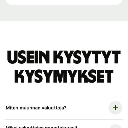
Usein kysytyt
kysymykset
Miten muunnan valuuttoja?
Miksi valuuttojen muuntokurssit