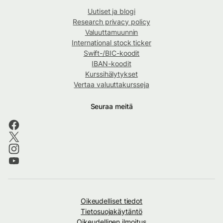
Uutiset ja blogi
Research privacy policy
Valuuttamuunnin
International stock ticker
Swift-/BIC-koodit
IBAN-koodit
Kurssihälytykset
Vertaa valuuttakursseja
Seuraa meitä
Oikeudelliset tiedot
Tietosuojakäytäntö
Oikeudellinen ilmoitus