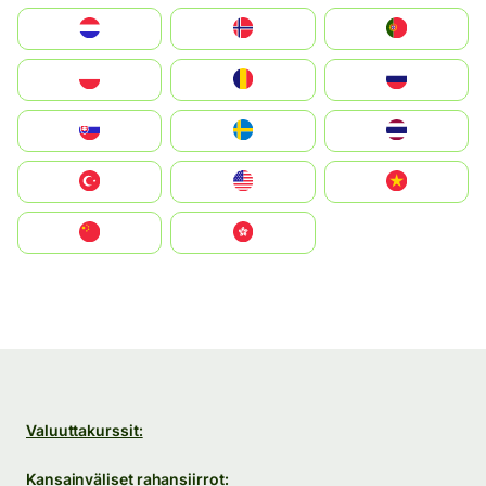
Nederland
Norge
Portugal
Polska
România
Россия
Slovensko
Ruoŧŧa
ไทย
Türkiye
United States
Vietnam
中国
中國香港特別行政區
Valuuttakurssit:
Kansainväliset rahansiirrot: