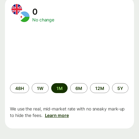
0
No change
Time
48H
1W
1M
6M
12M
5Y
period
We use the real, mid-market rate with no sneaky mark-up
to hide the fees.
Learn more