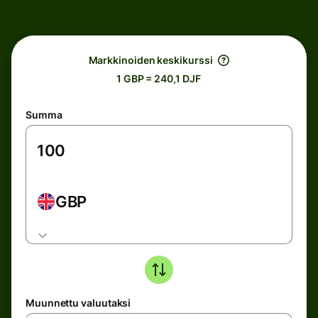
Markkinoiden keskikurssi
1 GBP = 240,1 DJF
Summa
GBP
Muunnettu valuutaksi