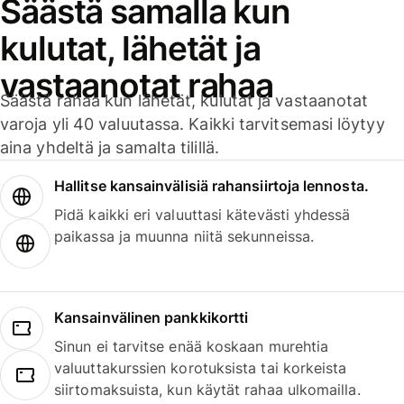
Säästä samalla kun
kulutat, lähetät ja
vastaanotat rahaa
Säästä rahaa kun lähetät, kulutat ja vastaanotat
varoja yli 40 valuutassa. Kaikki tarvitsemasi löytyy
aina yhdeltä ja samalta tilillä.
Hallitse kansainvälisiä rahansiirtoja lennosta.
Pidä kaikki eri valuuttasi kätevästi yhdessä
paikassa ja muunna niitä sekunneissa.
Kansainvälinen pankkikortti
Sinun ei tarvitse enää koskaan murehtia
valuuttakurssien korotuksista tai korkeista
siirtomaksuista, kun käytät rahaa ulkomailla.