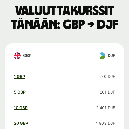
Valuuttakurssit
tänään: GBP → DJF
GBP
DJF
1
GBP
240
DJF
5
GBP
1 201
DJF
10
GBP
2 401
DJF
20
GBP
4 803
DJF