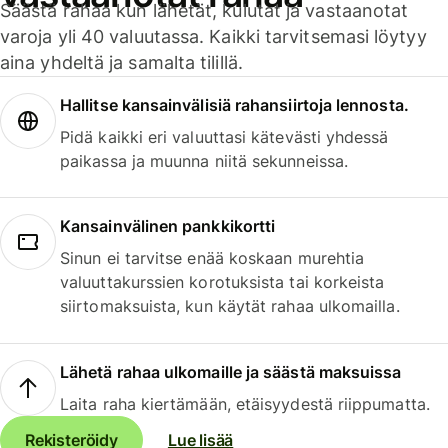
Säästä rahaa kun lähetät, kulutat ja vastaanotat
varoja yli 40 valuutassa. Kaikki tarvitsemasi löytyy
aina yhdeltä ja samalta tilillä.
Hallitse kansainvälisiä rahansiirtoja lennosta.
Pidä kaikki eri valuuttasi kätevästi yhdessä
paikassa ja muunna niitä sekunneissa.
Kansainvälinen pankkikortti
Sinun ei tarvitse enää koskaan murehtia
valuuttakurssien korotuksista tai korkeista
siirtomaksuista, kun käytät rahaa ulkomailla.
Lähetä rahaa ulkomaille ja säästä maksuissa
Laita raha kiertämään, etäisyydestä riippumatta.
Rekisteröidy
Lue lisää