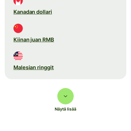
Kanadan dollari
Kiinan juan RMB
Malesian ringgit
Näytä lisää