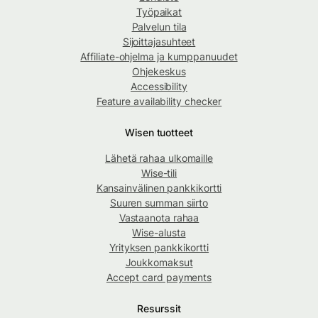
Työpaikat
Palvelun tila
Sijoittajasuhteet
Affiliate-ohjelma ja kumppanuudet
Ohjekeskus
Accessibility
Feature availability checker
Wisen tuotteet
Lähetä rahaa ulkomaille
Wise-tili
Kansainvälinen pankkikortti
Suuren summan siirto
Vastaanota rahaa
Wise-alusta
Yrityksen pankkikortti
Joukkomaksut
Accept card payments
Resurssit