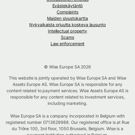
Evästekäytäntö
Complaints
Maiden sivustokartta
Nykyaikaista orjuutta koskeva lausunto
Intellectual property
Scams
Law enforcement
© Wise Europe SA 2026
This website is jointly operated by Wise Europe SA and Wise
Assets Europe AS. Wise Europe SA is responsible for any
content related to payment services. Wise Assets Europe AS is
responsible for any content related to investment services,
including marketing.
Wise Europe SA is a company incorporated in Belgium with
registered number 0713629988. Our registered office is at Rue
du Trône 100, 3rd floor, 1050 Brussels, Belgium. Wise is a
payment institution authorised in Belgium.