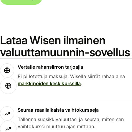
Lataa Wisen ilmainen
valuuttamuunnin-sovellus
Vertaile rahansiirron tarjoajia
Ei piilotettuja maksuja. Wisella siirrät rahaa aina
markkinoiden keskikurssilla
.
Seuraa reaaliaikaisia vaihtokursseja
Tallenna suosikkivaluuttasi ja seuraa, miten sen
vaihtokurssi muuttuu ajan mittaan.