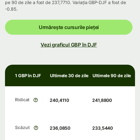
pe 90 de zile a fost de 237,7710. Variația GBP-DJF a fost de
-0.85.
Urmărește cursurile pieței
Vezi graficul GBP în DJF
1 GBP în DJF
Ultimele 30 de zile
Ultimele 90 de zile
Ridicat
240,4110
241,8800
Scăzut
236,0850
233,5440