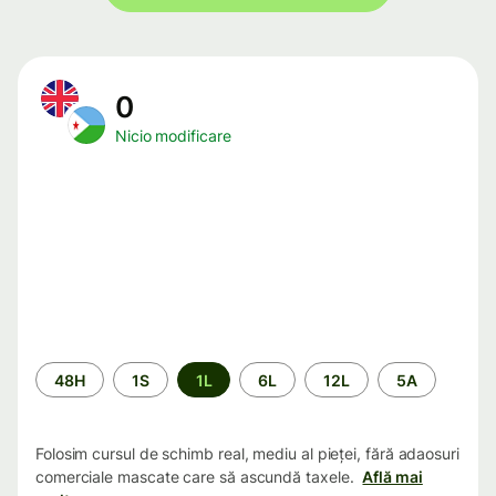
0
Nicio modificare
Perioada
48H
1S
1L
6L
12L
5A
Folosim cursul de schimb real, mediu al pieței, fără adaosuri
comerciale mascate care să ascundă taxele.
Află mai