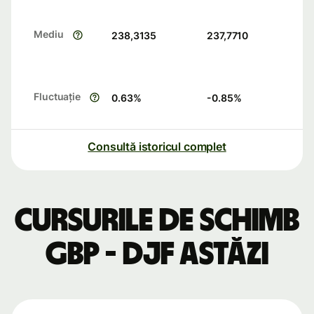
Mediu
238,3135
237,7710
Fluctuație
0.63
%
-0.85
%
Consultă istoricul complet
Cursurile de schimb
GBP - DJF astăzi