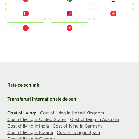
Türkiye
United States
Vietnam
中国
中國香港特別行政區
Rate de schimb:
Transferuri internaționale de bani:
Cost of living:
Cost of living in United Kingdom
Cost of living in United States
Cost of living in Australia
Cost of living in India
Cost of living in Germany
Cost of living in France
Cost of living in Spain
Cost of living in Canada