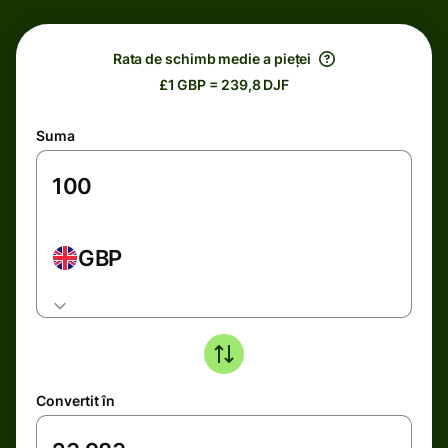
Rata de schimb medie a pieței
£1 GBP = 239,8 DJF
Suma
GBP
Convertit în