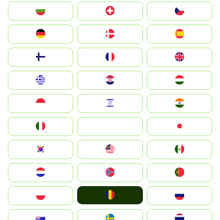
България
Switzerland
Czechia
Deutschland
Denmark
España
Suomi
France
United Kingdom
Greece
Hrvatska
Magyarország
Indonesia
Israel
India
Italia
JA
Japan
South Korea
Malay
Mexico
Nederland
Norge
Portugal
România
Polska
Россия
Slovensko
Ruoŧŧa
ไทย