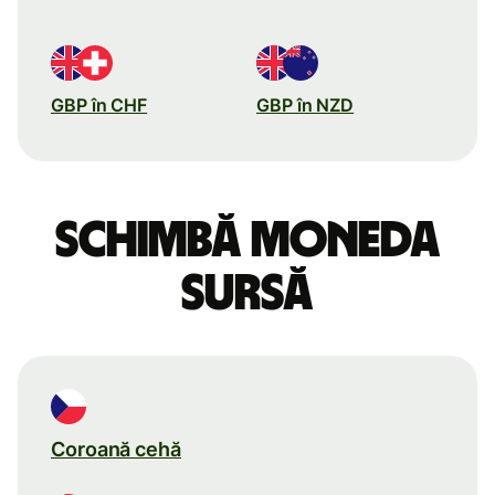
GBP în CHF
GBP în NZD
Schimbă moneda
sursă
Coroană cehă