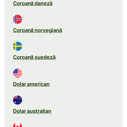
Coroană daneză
Coroană norvegiană
Coroană suedeză
Dolar american
Dolar australian