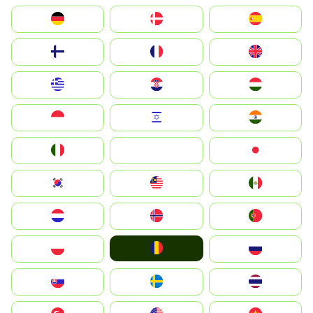
Deutschland
Denmark
España
Suomi
France
United Kingdom
Greece
Hrvatska
Magyarország
Indonesia
Israel
India
Italia
JA
Japan
South Korea
Malay
Mexico
Nederland
Norge
Portugal
România
Polska
Россия
Slovensko
Ruoŧŧa
ไทย