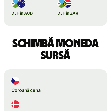
DJF în AUD
DJF în ZAR
Schimbă moneda
sursă
Coroană cehă