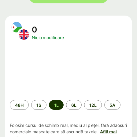
0
Nicio modificare
Perioada
48H
1S
1L
6L
12L
5A
Folosim cursul de schimb real, mediu al pieței, fără adaosuri
comerciale mascate care să ascundă taxele.
Află mai