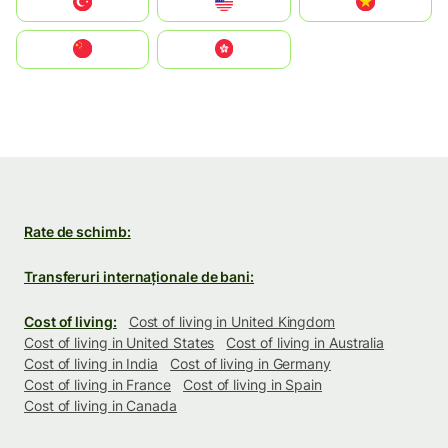
Türkiye
United States
Vietnam
中国
中國香港特別行政區
Rate de schimb:
Transferuri internaționale de bani:
Cost of living:
Cost of living in United Kingdom
Cost of living in United States
Cost of living in Australia
Cost of living in India
Cost of living in Germany
Cost of living in France
Cost of living in Spain
Cost of living in Canada