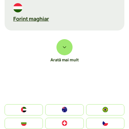
Forint maghiar
Arată mai mult
الإمارات العربية المتحدة
Australia
Brazil
България
Switzerland
Czechia