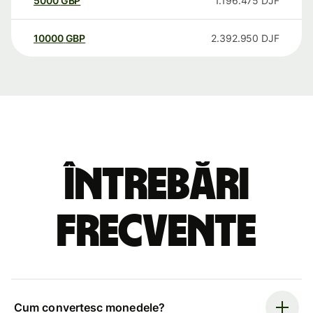
5000
GBP
1.196.475
DJF
10000
GBP
2.392.950
DJF
Întrebări
frecvente
Cum convertesc monedele?