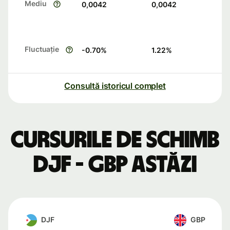
Mediu
0,0042
0,0042
Fluctuație
-0.70
%
1.22
%
Consultă istoricul complet
Cursurile de schimb
DJF - GBP astăzi
DJF
GBP