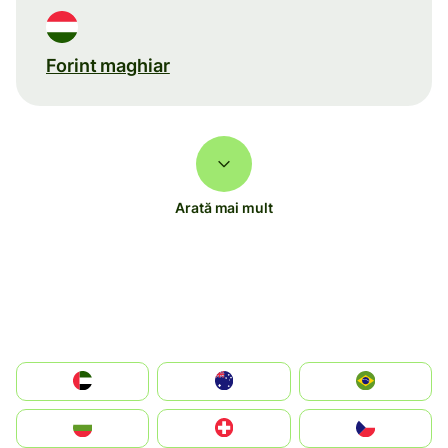
Forint maghiar
Arată mai mult
الإمارات العربية المتحدة
Australia
Brazil
България
Switzerland
Czechia