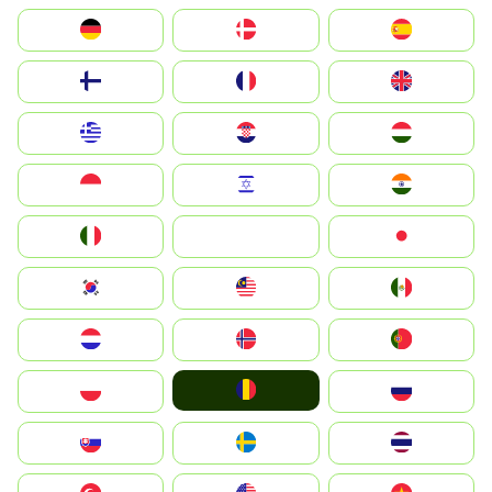
Deutschland
Denmark
España
Suomi
France
United Kingdom
Greece
Hrvatska
Magyarország
Indonesia
Israel
India
Italia
JA
Japan
South Korea
Malay
Mexico
Nederland
Norge
Portugal
România
Polska
Россия
Slovensko
Ruoŧŧa
ไทย