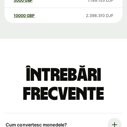
5000
GBP
1.199.155
DJF
10000
GBP
2.398.310
DJF
Întrebări
frecvente
Cum convertesc monedele?