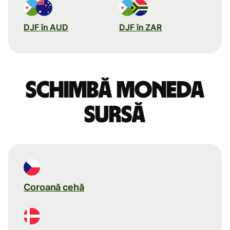
DJF în AUD
DJF în ZAR
Schimbă moneda
sursă
Coroană cehă