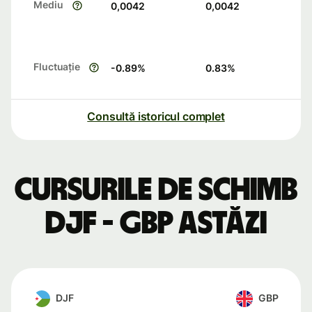
Mediu
0,0042
0,0042
Fluctuație
-0.89
%
0.83
%
Consultă istoricul complet
Cursurile de schimb
DJF - GBP astăzi
DJF
GBP