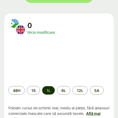
0
Nicio modificare
Perioada
48H
1S
1L
6L
12L
5A
Folosim cursul de schimb real, mediu al pieței, fără adaosuri
comerciale mascate care să ascundă taxele.
Află mai