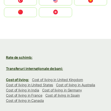
Türkiye
United States
Vietnam
中国
中國香港特別行政區
Rate de schimb:
Transferuri internaționale de bani:
Cost of living:
Cost of living in United Kingdom
Cost of living in United States
Cost of living in Australia
Cost of living in India
Cost of living in Germany
Cost of living in France
Cost of living in Spain
Cost of living in Canada