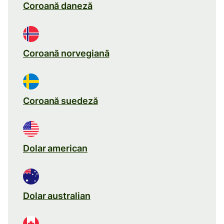
Coroană daneză
Coroană norvegiană
Coroană suedeză
Dolar american
Dolar australian