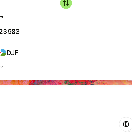
rs
DJF