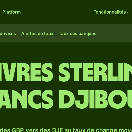
Platform
Fonctionnalités
 devises
Alertes de taux
Taux des banques
ivres sterl
ancs Djibo
 des GBP vers des DJF au taux de change moy