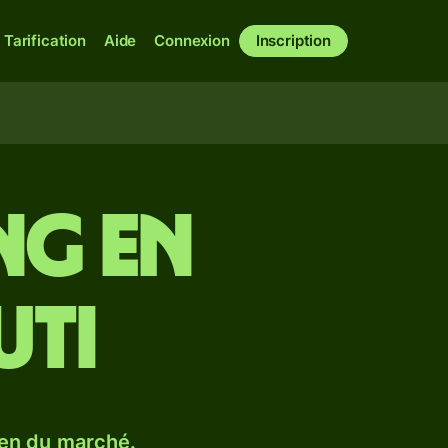
Tarification
Aide
Connexion
Inscription
ing en
uti
en du marché.