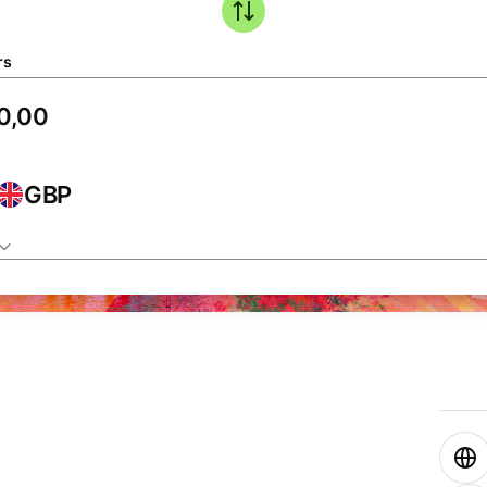
rs
GBP