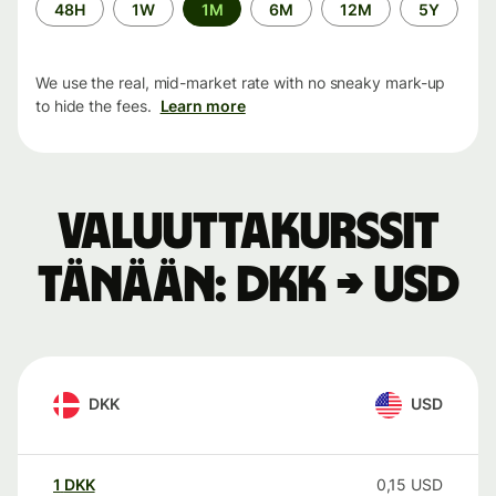
Time
48H
1W
1M
6M
12M
5Y
period
We use the real, mid-market rate with no sneaky mark-up
to hide the fees.
Learn more
Valuuttakurssit
tänään: DKK → USD
DKK
USD
1
DKK
0,15
USD