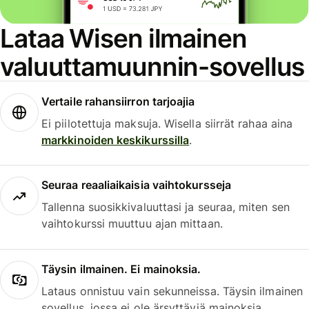
Lataa Wisen ilmainen
valuuttamuunnin-sovellus
Vertaile rahansiirron tarjoajia
Ei piilotettuja maksuja. Wisella siirrät rahaa aina
markkinoiden keskikurssilla
.
Seuraa reaaliaikaisia vaihtokursseja
Tallenna suosikkivaluuttasi ja seuraa, miten sen
vaihtokurssi muuttuu ajan mittaan.
Täysin ilmainen. Ei mainoksia.
Lataus onnistuu vain sekunneissa. Täysin ilmainen
sovellus, jossa ei ole ärsyttäviä mainoksia.