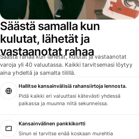
Säästä samalla kun
kulutat, lähetät ja
vastaanotat rahaa
Säästä rahaa kun lähetät, kulutat ja vastaanotat
varoja yli 40 valuutassa. Kaikki tarvitsemasi löytyy
aina yhdeltä ja samalta tilillä.
Hallitse kansainvälisiä rahansiirtoja lennosta.
Pidä kaikki eri valuuttasi kätevästi yhdessä
paikassa ja muunna niitä sekunneissa.
Kansainvälinen pankkikortti
Sinun ei tarvitse enää koskaan murehtia