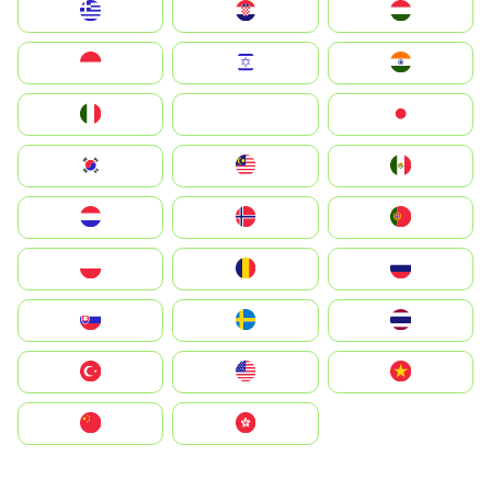
Greece
Hrvatska
Magyarország
Indonesia
Israel
India
Italia
JA
Japan
South Korea
Malay
Mexico
Nederland
Norge
Portugal
Polska
România
Россия
Slovensko
Ruoŧŧa
ไทย
Türkiye
United States
Vietnam
中国
中國香港特別行政區