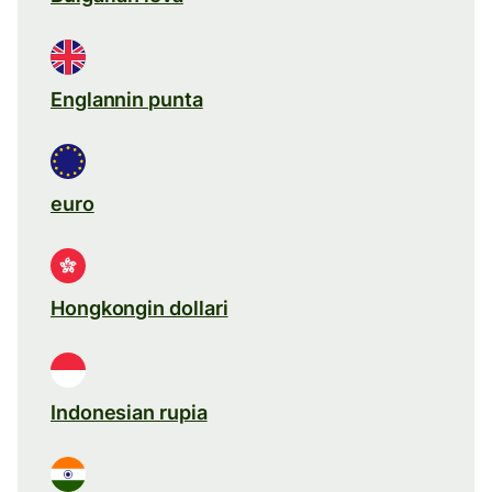
Englannin punta
euro
Hongkongin dollari
Indonesian rupia