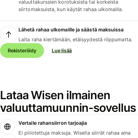
valuuttakurssien korotuksista tai korkeista
siirtomaksuista, kun käytät rahaa ulkomailla.
Lähetä rahaa ulkomaille ja säästä maksuissa
Laita raha kiertämään, etäisyydestä riippumatta.
Rekisteröidy
Lue lisää
Lataa Wisen ilmainen
valuuttamuunnin-sovellus
Vertaile rahansiirron tarjoajia
Ei piilotettuja maksuja. Wisella siirrät rahaa aina