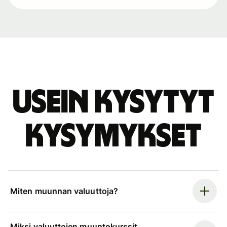
Usein kysytyt
kysymykset
Miten muunnan valuuttoja?
Miksi valuuttojen muuntokurssit