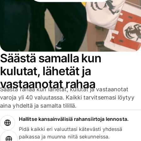
Säästä samalla kun
kulutat, lähetät ja
vastaanotat rahaa
Säästä rahaa kun lähetät, kulutat ja vastaanotat
varoja yli 40 valuutassa. Kaikki tarvitsemasi löytyy
aina yhdeltä ja samalta tilillä.
Hallitse kansainvälisiä rahansiirtoja lennosta.
Pidä kaikki eri valuuttasi kätevästi yhdessä
paikassa ja muunna niitä sekunneissa.