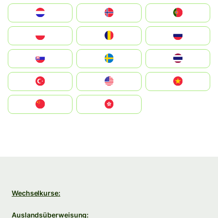
Nederland
Norge
Portugal
Polska
România
Россия
Slovensko
Ruoŧŧa
ไทย
Türkiye
United States
Vietnam
中国
中國香港特別行政區
Wechselkurse:
Auslandsüberweisung: