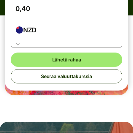
NZD
Lähetä rahaa
Seuraa valuuttakurssia