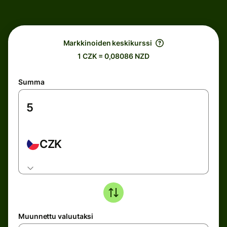
Markkinoiden keskikurssi
1 CZK = 0,08086 NZD
Summa
CZK
Muunnettu valuutaksi