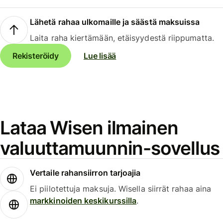
Lähetä rahaa ulkomaille ja säästä maksuissa
Laita raha kiertämään, etäisyydestä riippumatta.
Rekisteröidy
Lue lisää
Lataa Wisen ilmainen
valuuttamuunnin-sovellus
Vertaile rahansiirron tarjoajia
Ei piilotettuja maksuja. Wisella siirrät rahaa aina
markkinoiden keskikurssilla
.