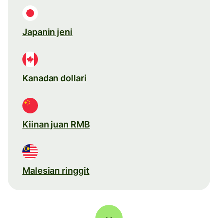
Japanin jeni
Kanadan dollari
Kiinan juan RMB
Malesian ringgit