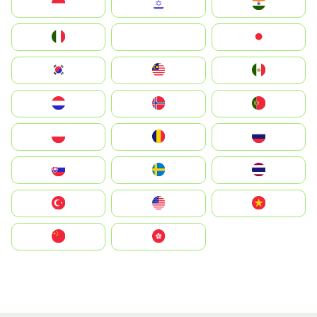
Indonesia
Israel
India
Italia
JA
Japan
South Korea
Malay
Mexico
Nederland
Norge
Portugal
Polska
România
Россия
Slovensko
Ruoŧŧa
ไทย
Türkiye
United States
Vietnam
中国
中國香港特別行政區