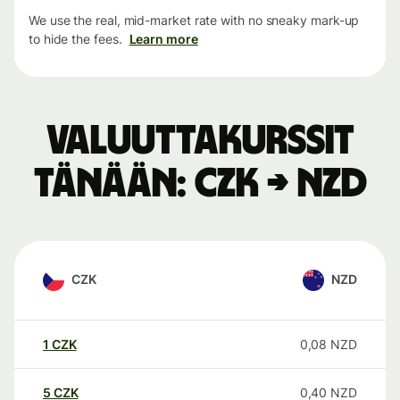
We use the real, mid-market rate with no sneaky mark-up
to hide the fees.
Learn more
Valuuttakurssit
tänään: CZK → NZD
CZK
NZD
1
CZK
0,08
NZD
5
CZK
0,40
NZD