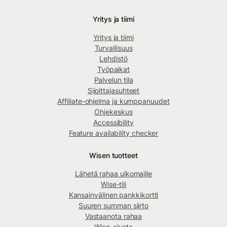
Yritys ja tiimi
Yritys ja tiimi
Turvallisuus
Lehdistö
Työpaikat
Palvelun tila
Sijoittajasuhteet
Affiliate-ohjelma ja kumppanuudet
Ohjekeskus
Accessibility
Feature availability checker
Wisen tuotteet
Lähetä rahaa ulkomaille
Wise-tili
Kansainvälinen pankkikortti
Suuren summan siirto
Vastaanota rahaa
Wise-alusta