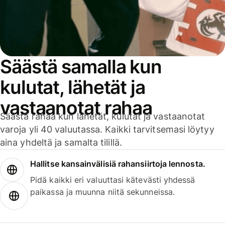
Säästä samalla kun
kulutat, lähetät ja
vastaanotat rahaa
Säästä rahaa kun lähetät, kulutat ja vastaanotat
varoja yli 40 valuutassa. Kaikki tarvitsemasi löytyy
aina yhdeltä ja samalta tilillä.
Hallitse kansainvälisiä rahansiirtoja lennosta.
Pidä kaikki eri valuuttasi kätevästi yhdessä
paikassa ja muunna niitä sekunneissa.