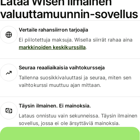
Lataa Wisen ilmainen
valuuttamuunnin-sovellus
Vertaile rahansiirron tarjoajia
Ei piilotettuja maksuja. Wisella siirrät rahaa aina
markkinoiden keskikurssilla
.
Seuraa reaaliaikaisia vaihtokursseja
Tallenna suosikkivaluuttasi ja seuraa, miten sen
vaihtokurssi muuttuu ajan mittaan.
Täysin ilmainen. Ei mainoksia.
Lataus onnistuu vain sekunneissa. Täysin ilmainen
sovellus, jossa ei ole ärsyttäviä mainoksia.