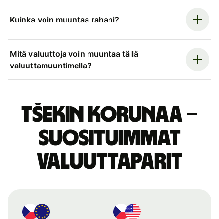
Kuinka voin muuntaa rahani?
Mitä valuuttoja voin muuntaa tällä
valuuttamuuntimella?
Tšekin korunaa –
suosituimmat
valuuttaparit