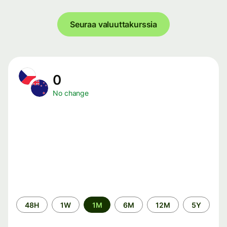
Seuraa valuuttakurssia
0
No change
Time
48H
1W
1M
6M
12M
5Y
period