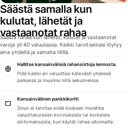
Säästä samalla kun
kulutat, lähetät ja
vastaanotat rahaa
Säästä rahaa kun lähetät, kulutat ja vastaanotat
varoja yli 40 valuutassa. Kaikki tarvitsemasi löytyy
aina yhdeltä ja samalta tilillä.
Hallitse kansainvälisiä rahansiirtoja lennosta.
Pidä kaikki eri valuuttasi kätevästi yhdessä
paikassa ja muunna niitä sekunneissa.
Kansainvälinen pankkikortti
Sinun ei tarvitse enää koskaan murehtia
valuuttakurssien korotuksista tai korkeista
siirtomaksuista, kun käytät rahaa ulkomailla.