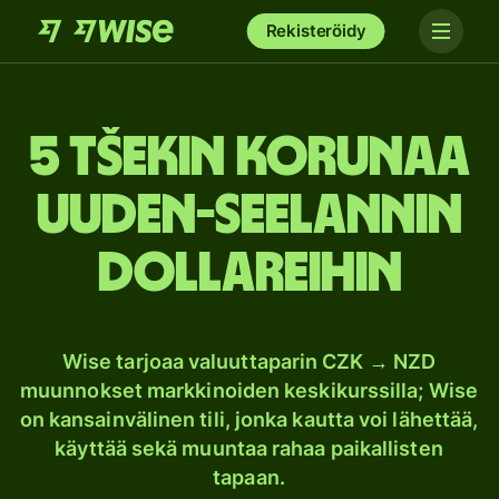
Rekisteröidy
5 Tšekin korunaa
Uuden-Seelannin
dollareihin
Wise tarjoaa valuuttaparin CZK → NZD
muunnokset markkinoiden keskikurssilla; Wise
on kansainvälinen tili, jonka kautta voi lähettää,
käyttää sekä muuntaa rahaa paikallisten
tapaan.